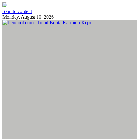
Skip to content
Monday, August 10, 2026
Lendoot.com | Trend Berita Karimun Kepri
Berita Terkini & Aktual