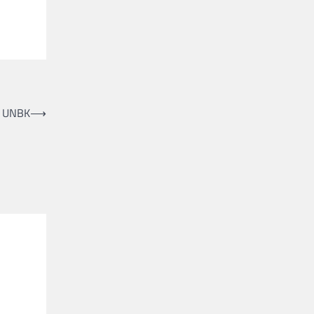
g UNBK
⟶