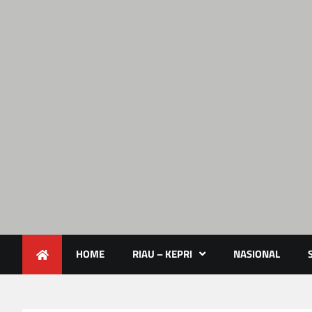
Lendoot.com | Trend Berita 
Berita Terkini & Aktual
HOME
RIAU – KEPRI
NASIONAL