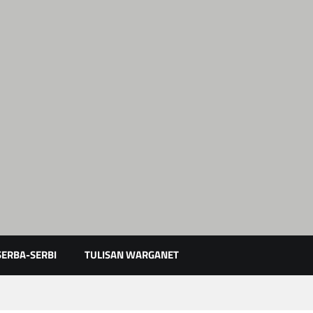
Karimun Kepri
SERBA-SERBI
TULISAN WARGANET