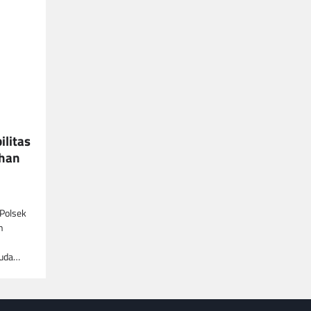
ilitas
uhan
 Polsek
n
muda…