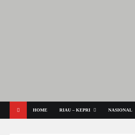
Berita Terkini & Aktual
Lendoot.com | Trend Berita
HOME
RIAU – KEPRI
NASIONAL