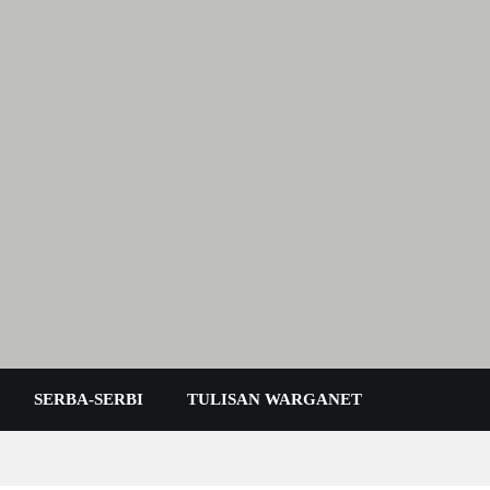
 Karimun Kepri
SERBA-SERBI
TULISAN WARGANET