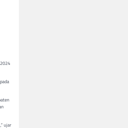
-2024
 pada
paten
an
” ujar