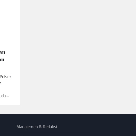
dan
an
 Polsek
n
muda…
Manajemen & Redaksi