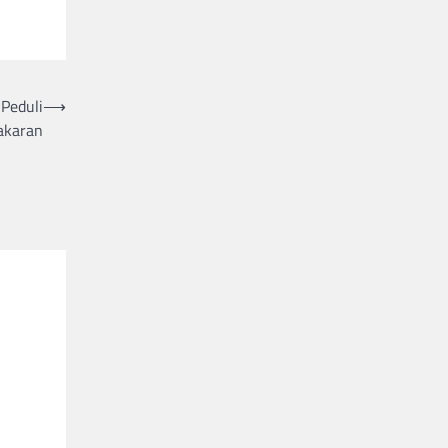
Peduli
⟶
akaran