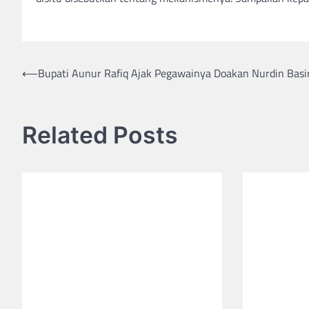
⟵
Bupati Aunur Rafiq Ajak Pegawainya Doakan Nurdin Basi
Post
navigation
Related Posts