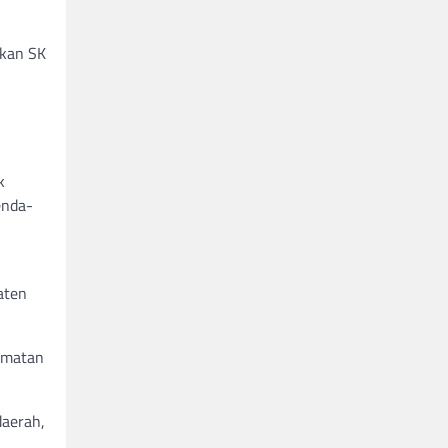
tkan SK
k
enda-
aten
ormatan
aerah,