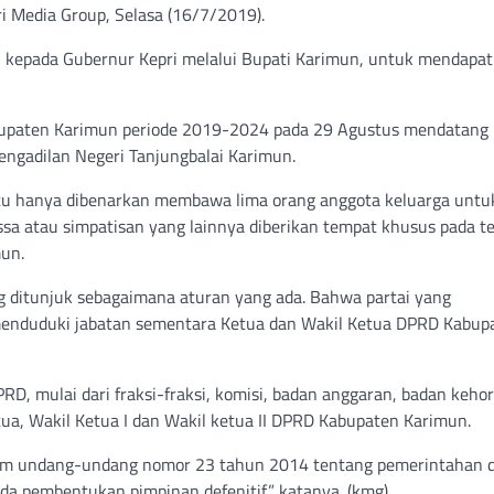
ri Media Group, Selasa (16/7/2019).
n kepada Gubernur Kepri melalui Bupati Karimun, untuk mendapa
abupaten Karimun periode 2019-2024 pada 29 Agustus mendatang
engadilan Negeri Tanjungbalai Karimun.
 itu hanya dibenarkan membawa lima orang anggota keluarga untu
a atau simpatisan yang lainnya diberikan tempat khusus pada t
mun.
g ditunjuk sebagaimana aturan yang ada. Bahwa partai yang
menduduki jabatan sementara Ketua dan Wakil Ketua DPRD Kabup
D, mulai dari fraksi-fraksi, komisi, badan anggaran, badan keh
tua, Wakil Ketua I dan Wakil ketua II DPRD Kabupaten Karimun.
am undang-undang nomor 23 tahun 2014 tentang pemerintahan d
a pembentukan pimpinan defenitif,” katanya. (kmg)