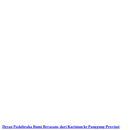
Derap Paskibraka Bumi Berazam, dari Karimun ke Panggung Provinsi