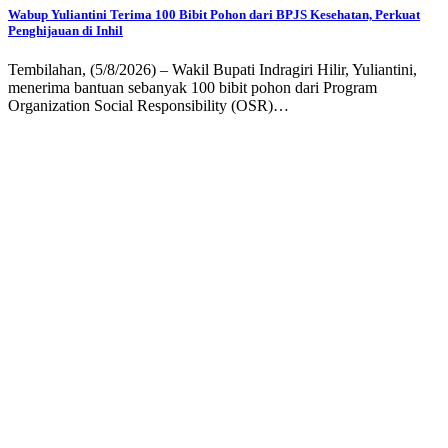
Wabup Yuliantini Terima 100 Bibit Pohon dari BPJS Kesehatan, Perkuat
Penghijauan di Inhil
Tembilahan, (5/8/2026) – Wakil Bupati Indragiri Hilir, Yuliantini,
menerima bantuan sebanyak 100 bibit pohon dari Program
Organization Social Responsibility (OSR)…