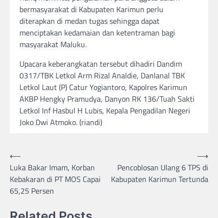
bermasyarakat di Kabupaten Karimun perlu
diterapkan di medan tugas sehingga dapat
menciptakan kedamaian dan ketentraman bagi
masyarakat Maluku.
Upacara keberangkatan tersebut dihadiri Dandim
0317/TBK Letkol Arm Rizal Analdie, Danlanal TBK
Letkol Laut (P) Catur Yogiantoro, Kapolres Karimun
AKBP Hengky Pramudya, Danyon RK 136/Tuah Sakti
Letkol Inf Hasbul H Lubis, Kepala Pengadilan Negeri
Joko Dwi Atmoko. (riandi)
Post
⟵
⟶
Luka Bakar Imam, Korban
Pencoblosan Ulang 6 TPS di
navigation
Kebakaran di PT MOS Capai
Kabupaten Karimun Tertunda
65,25 Persen
Related Posts