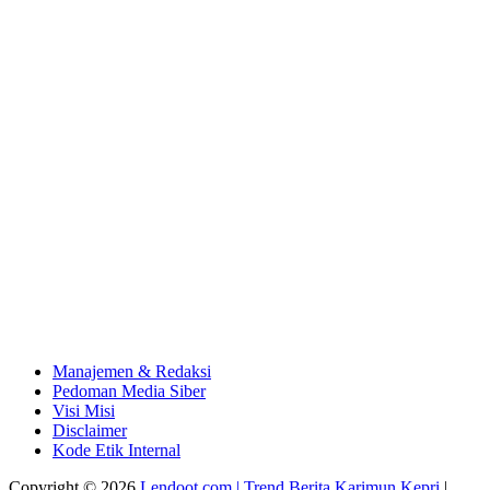
Manajemen & Redaksi
Pedoman Media Siber
Visi Misi
Disclaimer
Kode Etik Internal
Copyright © 2026
Lendoot.com | Trend Berita Karimun Kepri
|