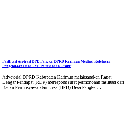
Fasilitasi Aspirasi BPD Pangke, DPRD Karimun Mediasi Kejelasan
Pengelolaan Dana CSR Perusahaan Granit
Advetorial DPRD Kabupaten Karimun melaksanakan Rapat
Dengar Pendapat (RDP) merespons surat permohonan fasilitasi dari
Badan Permusyawaratan Desa (BPD) Desa Pangke,…