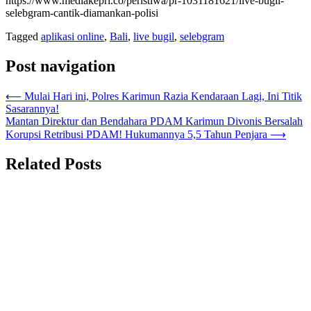
https://www.mediakepri.co/peristiwa/pr-1031181621/live-bugil-
selebgram-cantik-diamankan-polisi
Tagged
aplikasi online
,
Bali
,
live bugil
,
selebgram
Post navigation
⟵
Mulai Hari ini, Polres Karimun Razia Kendaraan Lagi, Ini Titik
Sasarannya!
Mantan Direktur dan Bendahara PDAM Karimun Divonis Bersalah
Korupsi Retribusi PDAM! Hukumannya 5,5 Tahun Penjara
⟶
Related Posts