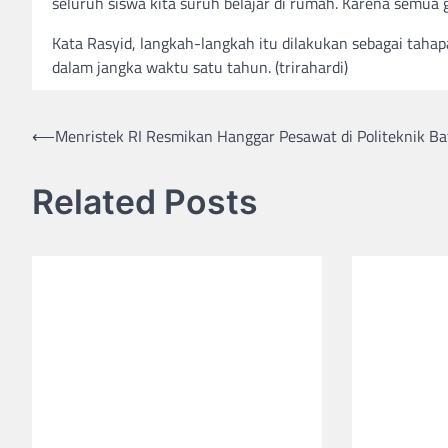
seluruh siswa kita suruh belajar di rumah. Karena semua gu
Kata Rasyid, langkah-langkah itu dilakukan sebagai taha
dalam jangka waktu satu tahun. (trirahardi)
⟵
Menristek RI Resmikan Hanggar Pesawat di Politeknik B
Post
navigation
Related Posts