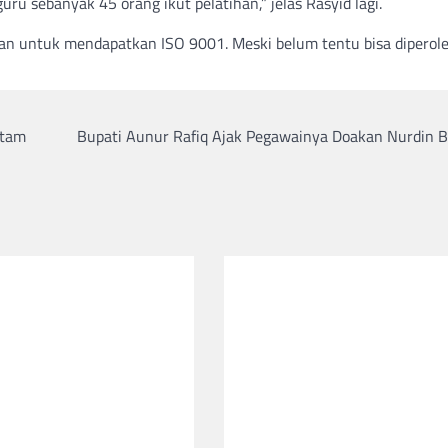
ru sebanyak 45 orang ikut pelatihan,” jelas Rasyid lagi.
pan untuk mendapatkan ISO 9001. Meski belum tentu bisa diperol
atam
Bupati Aunur Rafiq Ajak Pegawainya Doakan Nurdin B