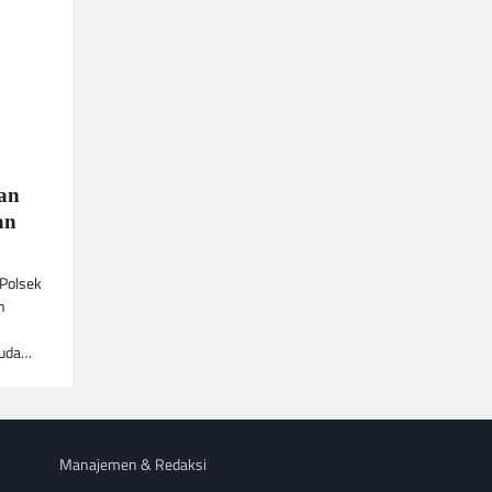
dan
an
 Polsek
n
muda…
Manajemen & Redaksi