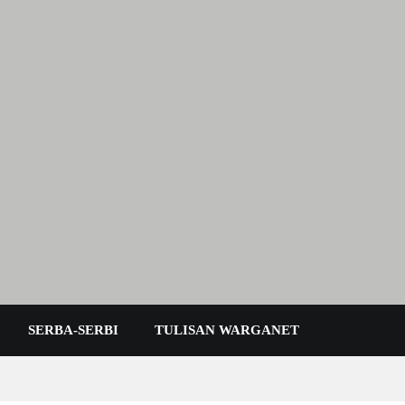
 Karimun Kepri
SERBA-SERBI
TULISAN WARGANET