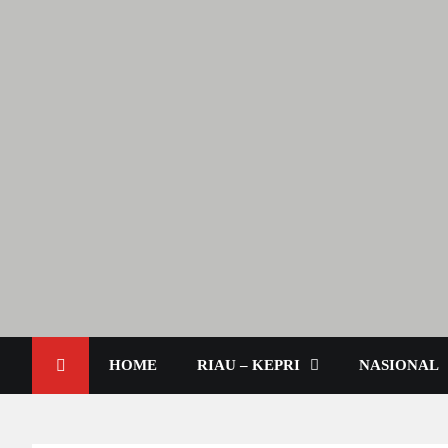
Berita Terkini & Aktual
Lendoot.com | Trend Berita
HOME
RIAU – KEPRI
NASIONAL