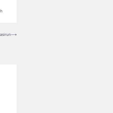
eh
asirun
⟶