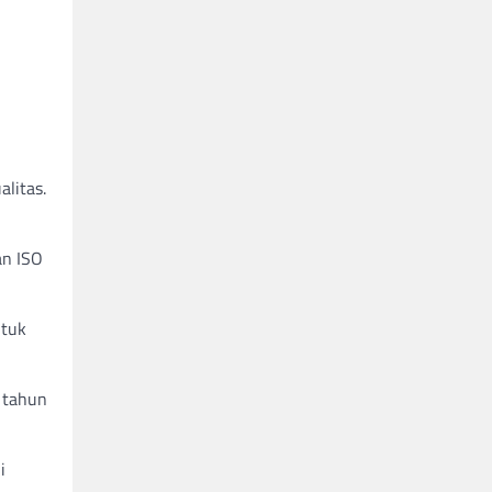
litas.
an ISO
ntuk
 tahun
i