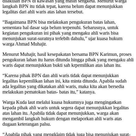
dilakulan BPN di kawasan yang masih sengketa. Menurut warga
langkah BPN itu tidak tepat, karena belum dapat menunjukkan
legalitas dari ahli waris atas lahan tersebut.
“Bagaimana BPN bisa melakukan pengukuran batas lahan,
sementara hal dasar saja belum terpenuhi. Seharusnya, untuk
kegiatan pengukuran ini pihak yang mengaku ahli waris bisa
menunjukan surat-suratnya terlebih dahulu,” ujar kuasa hukum
warga Ahmad Muhajir.
Menurut Muhajir, hasil kesepakatan bersama BPN Karimun, proses
pengukuran lahan itu harus ditunda hingga pihak yang mengaku ahli
waris dapat menunjukkan bukti sah krpemilikan atas lahan itu.
“Karena pihak BPN dan ahli waris tidak dapat menunjukkan
legalitas kepemilikan lahan ini, kita minta ditunda. Apabila sudah
ada legalitas yang dikatakan ahli waris, maka kita akan bersedia
melakukan pematokan batas- batas itu,” katanya.
Warga Kuda laut melalui kuasa hukumnya juga mengingatkan
kepada pihak ahli waris untuk segera dapat menunjukkan legalitas
atas lahan itu. Apabila tidak dapat menunjukkan, warga akan
mengambil langkah hukum dengan melaporkan ahli waris atas
dugaan keterangan palsu.
“Apabila pihak yang mengklaim tidak juga bisa menunjukan surat-