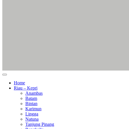
Home
Riau – Kepri
Anambas
Batam
Bintan
Karimun
Lingga
Natuna
Tanjung Pinang