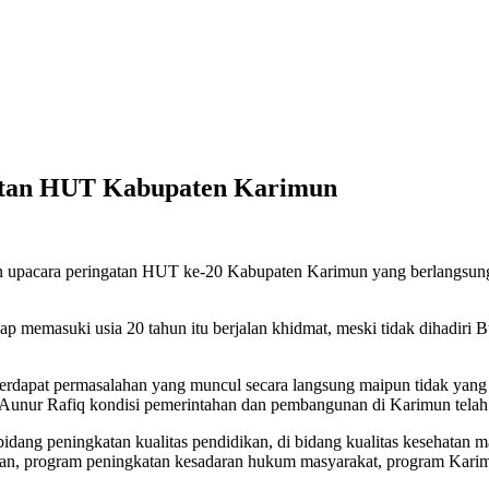
atan HUT Kabupaten Karimun
upacara peringatan HUT ke-20 Kabupaten Karimun yang berlangsung 
p memasuki usia 20 tahun itu berjalan khidmat, meski tidak dihadir
erdapat permasalahan yang muncul secara langsung maipun tidak ya
unur Rafiq kondisi pemerintahan dan pembangunan di Karimun tela
ang peningkatan kualitas pendidikan, di bidang kualitas kesehatan mas
n, program peningkatan kesadaran hukum masyarakat, program Karimun