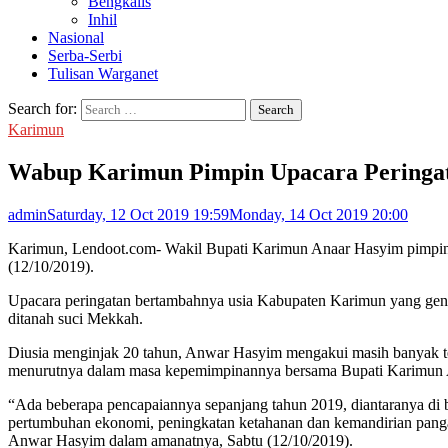
Bengkalis
Inhil
Nasional
Serba-Serbi
Tulisan Warganet
Search for:
Karimun
Wabup Karimun Pimpin Upacara Pering
admin
Saturday, 12 Oct 2019 19:59
Monday, 14 Oct 2019 20:00
Karimun, Lendoot.com- Wakil Bupati Karimun Anaar Hasyim pimpin 
(12/10/2019).
Upacara peringatan bertambahnya usia Kabupaten Karimun yang gena
ditanah suci Mekkah.
Diusia menginjak 20 tahun, Anwar Hasyim mengakui masih banyak t
menurutnya dalam masa kepemimpinannya bersama Bupati Karimun A
“Ada beberapa pencapaiannya sepanjang tahun 2019, diantaranya di bid
pertumbuhan ekonomi, peningkatan ketahanan dan kemandirian panga
Anwar Hasyim dalam amanatnya, Sabtu (12/10/2019).