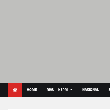
Lendoot.com | Trend Berita 
Berita Terkini & Aktual
HOME
RIAU – KEPRI
NASIONAL