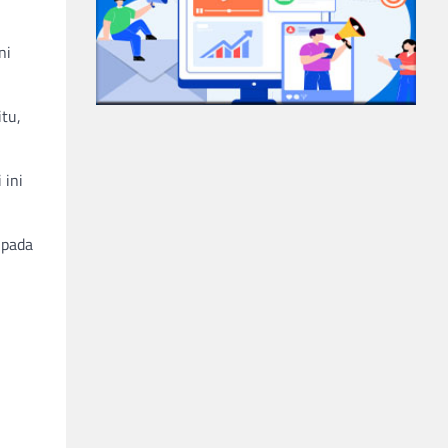
ni
tu,
 ini
npada