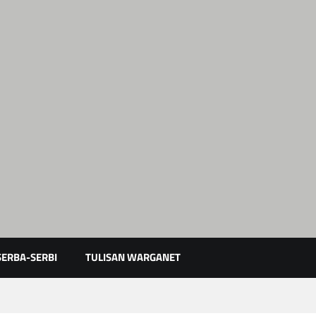
Karimun Kepri
SERBA-SERBI
TULISAN WARGANET