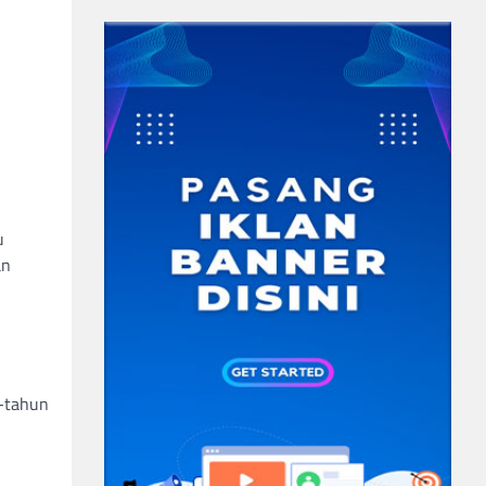
u
an
n-tahun