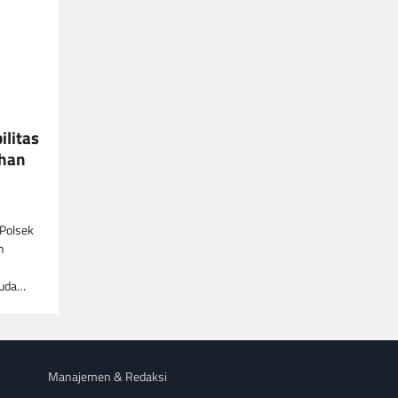
ilitas
uhan
 Polsek
n
muda…
Manajemen & Redaksi