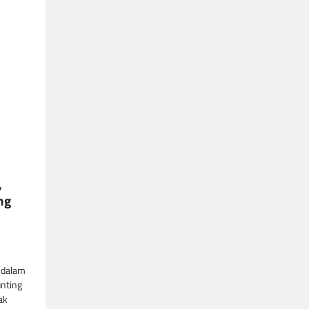
,
ng
 dalam
nting
ak