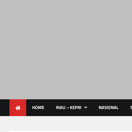
Lendoot.com | Trend Berita 
Berita Terkini & Aktual
HOME
RIAU – KEPRI
NASIONAL