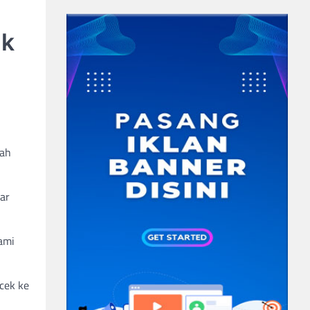
ik
rah
ar
ami
 cek ke