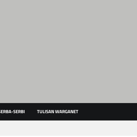
Karimun Kepri
SERBA-SERBI
TULISAN WARGANET