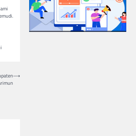
lami
emudi.
i
upaten
⟶
arimun