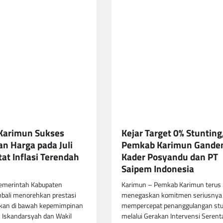
Karimun Sukses
Kejar Target 0% Stunting
an Harga pada Juli
Pemkab Karimun Gande
at Inflasi Terendah
Kader Posyandu dan PT
Saipem Indonesia
emerintah Kabupaten
Karimun – Pemkab Karimun terus
bali menorehkan prestasi
menegaskan komitmen seriusnya
an di bawah kepemimpinan
mempercepat penanggulangan stu
H. Iskandarsyah dan Wakil
melalui Gerakan Intervensi Serent