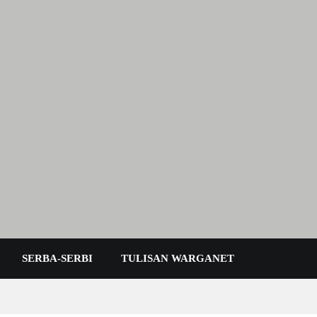
 Karimun Kepri
SERBA-SERBI
TULISAN WARGANET