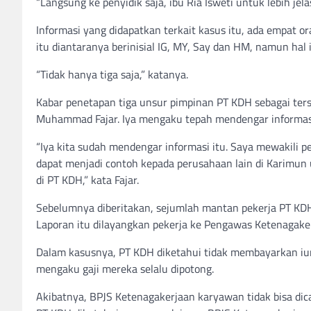
“Langsung ke penyidik saja, ibu Ria Isweti untuk lebih jela
Informasi yang didapatkan terkait kasus itu, ada empat 
itu diantaranya berinisial IG, MY, Say dan HM, namun ha
“Tidak hanya tiga saja,” katanya.
Kabar penetapan tiga unsur pimpinan PT KDH sebagai te
Muhammad Fajar. Iya mengaku tepah mendengar informasi 
“Iya kita sudah mendengar informasi itu. Saya mewakili 
dapat menjadi contoh kepada perusahaan lain di Karimun 
di PT KDH,” kata Fajar.
Sebelumnya diberitakan, sejumlah mantan pekerja PT KDH
Laporan itu dilayangkan pekerja ke Pengawas Ketenagaker
Dalam kasusnya, PT KDH diketahui tidak membayarkan iur
mengaku gaji mereka selalu dipotong.
Akibatnya, BPJS Ketenagakerjaan karyawan tidak bisa dic