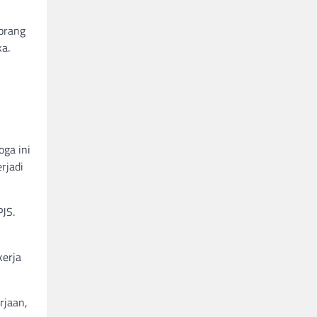
 orang
a.
oga ini
rjadi
JS.
kerja
rjaan,