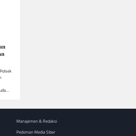
dan
an
 Polsek
n
muda…
Manajemen & Redaksi
Pedoman Media Siber