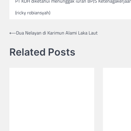
PT KDH diketahui menunggak iuran BPJS Ketenagakerjaan 
(ricky robiansyah)
⟵
Dua Nelayan di Karimun Alami Laka Laut
Post
navigation
Related Posts