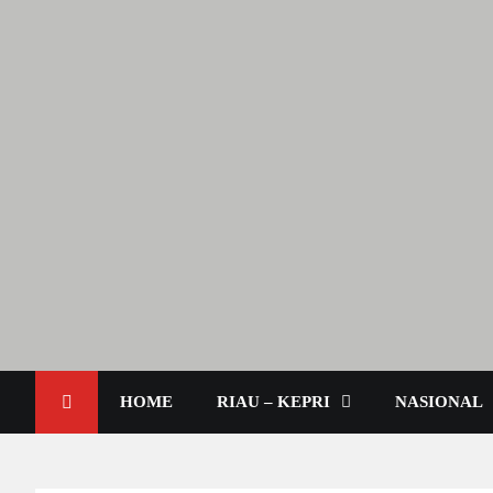
Berita Terkini & Aktual
Lendoot.com | Trend Berita
HOME
RIAU – KEPRI
NASIONAL