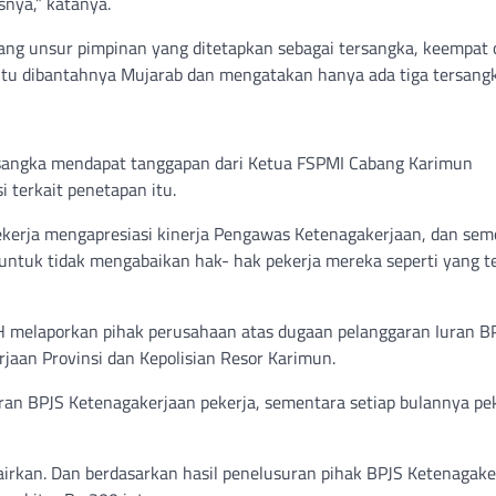
snya,” katanya.
orang unsur pimpinan yang ditetapkan sebagai tersangka, keempat
l itu dibantahnya Mujarab dan mengatakan hanya ada tiga tersangk
rsangka mendapat tanggapan dari Ketua FSPMI Cabang Karimun
terkait penetapan itu.
pekerja mengapresiasi kinerja Pengawas Ketenagakerjaan, dan sem
untuk tidak mengabaikan hak- hak pekerja mereka seperti yang te
 melaporkan pihak perusahaan atas dugaan pelanggaran Iuran BP
jaan Provinsi dan Kepolisian Resor Karimun.
an BPJS Ketenagakerjaan pekerja, sementara setiap bulannya pe
airkan. Dan berdasarkan hasil penelusuran pihak BPJS Ketenagake