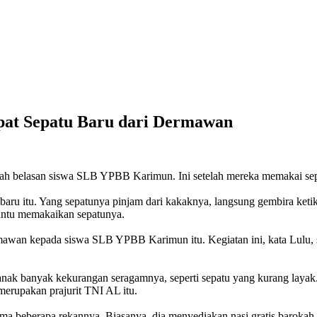
at Sepatu Baru dari Dermawan
ajah belasan siswa SLB YPBB Karimun. Ini setelah mereka memakai se
ru itu. Yang sepatunya pinjam dari kakaknya, langsung gembira ketik
ntu memakaikan sepatunya.
awan kepada siswa SLB YPBB Karimun itu. Kegiatan ini, kata Lulu, sud
anak banyak kekurangan seragamnya, seperti sepatu yang kurang layak
 merupakan prajurit TNI AL itu.
sama beberapa rekannya. Biasanya, dia menyediakan nasi gratis baroka