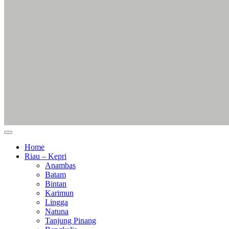
Home
Riau – Kepri
Anambas
Batam
Bintan
Karimun
Lingga
Natuna
Tanjung Pinang