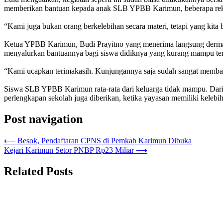
memberikan bantuan kepada anak SLB YPBB Karimun, beberapa rek
“Kami juga bukan orang berkelebihan secara materi, tetapi yang kita
Ketua YPBB Karimun, Budi Prayitno yang menerima langsung dermaw
menyalurkan bantuannya bagi siswa didiknya yang kurang mampu ter
“Kami ucapkan terimakasih. Kunjungannya saja sudah sangat membah
Siswa SLB YPBB Karimun rata-rata dari keluarga tidak mampu. Dari y
perlengkapan sekolah juga diberikan, ketika yayasan memiliki kelebi
Post navigation
⟵
Besok, Pendaftaran CPNS di Pemkab Karimun Dibuka
Kejari Karimun Setor PNBP Rp23 Miliar
⟶
Related Posts