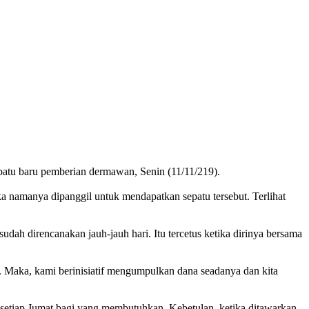
patu baru pemberian dermawan, Senin (11/11/219).
a namanya dipanggil untuk mendapatkan sepatu tersebut. Terlihat
ah direncanakan jauh-jauh hari. Itu tercetus ketika dirinya bersama
. Maka, kami berinisiatif mengumpulkan dana seadanya dan kita
h setiap Jumat bagi yang membutuhkan. Kebetulan, ketika ditawarkan