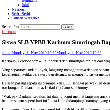
Bengkalis
Inhil
Nasional
Serba-Serbi
Tulisan Warganet
Search for:
Karimun
Siswa SLB YPBB Karimun Sumringah Dap
admin
Monday, 11 Nov 2019 10:32
Monday, 11 Nov 2019 10:32
Karimun, Lendoot.com – Raut berseri dan sumringah terlihat dari w
Yang sepatunya sudah koyak, langsung menggantinya dengan sepatu ba
kebahagiaan ketika para guru dan dermawan membantu siswa memba
Belasan pasang sepatu itu disampaikan Lulu, sebagai perwakilan derm
rombongan Danlanal lama, Letkol (P) Catur sebelumnya.
“Wak pak Danlanal sebelum ini datang, kami melihat langsung anak-
belikan sepatu seperti hari ini,” kata Lulu didampingi suaminya yang
Lulu mengatakan, kegiatan seperti ini sudah biasa dilakukannya ber