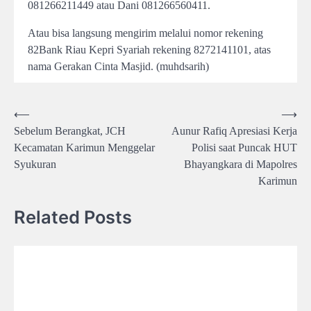
081266211449 atau Dani 081266560411.
Atau bisa langsung mengirim melalui nomor rekening
82Bank Riau Kepri Syariah rekening 8272141101, atas
nama Gerakan Cinta Masjid. (muhdsarih)
Post
⟵
⟶
Sebelum Berangkat, JCH
Aunur Rafiq Apresiasi Kerja
navigation
Kecamatan Karimun Menggelar
Polisi saat Puncak HUT
Syukuran
Bhayangkara di Mapolres
Karimun
Related Posts