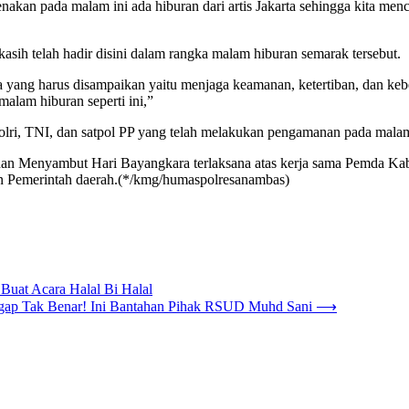
renakan pada malam ini ada hiburan dari artis Jakarta sehingga kita me
ih telah hadir disini dalam rangka malam hiburan semarak tersebut.
 yang harus disampaikan yaitu menjaga keamanan, ketertiban, dan keb
alam hiburan seperti ini,”
ri, TNI, dan satpol PP yang telah melakukan pengamanan pada malam h
dan Menyambut Hari Bayangkara terlaksana atas kerja sama Pemda K
 dan Pemerintah daerah.(*/kmg/humaspolresanambas)
uat Acara Halal Bi Halal
ggap Tak Benar! Ini Bantahan Pihak RSUD Muhd Sani
⟶