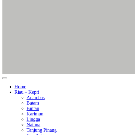
Home
Riau – Kepri
Anambas
Batam
Bintan
Karimun
Lingga
Natuna
Tanjung Pinang