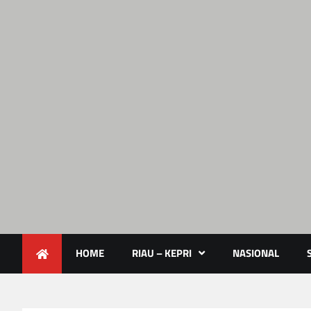
Lendoot.com | Trend Berita 
Berita Terkini & Aktual
HOME
RIAU – KEPRI
NASIONAL