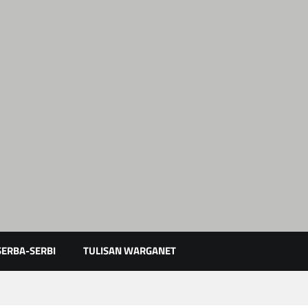
Karimun Kepri
SERBA-SERBI
TULISAN WARGANET