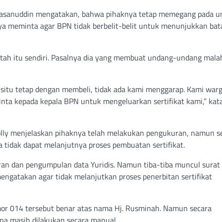
Hasanuddin mengatakan, bahwa pihaknya tetap memegang pada u
ya meminta agar BPN tidak berbelit-belit untuk menunjukkan bat
tah itu sendiri. Pasalnya dia yang membuat undang-undang mala
situ tetap dengan membeli, tidak ada kami menggarap. Kami war
nta kepada kepala BPN untuk mengeluarkan sertifikat kami,” kat
lly menjelaskan pihaknya telah melakukan pengukuran, namun s
a tidak dapat melanjutnya proses pembuatan sertifikat.
ran dan pengumpulan data Yuridis. Namun tiba-tiba muncul surat
ngatakan agar tidak melanjutkan proses penerbitan sertifikat
mor 014 tersebut benar atas nama Hj. Rusminah. Namun secara
ena masih dilakukan secara manual.