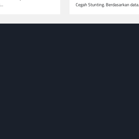
y…
Cegah Stunting. Berdasarkan dat