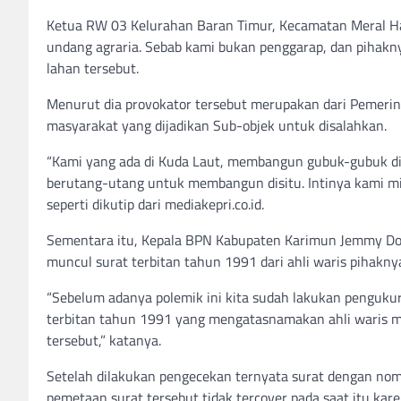
Ketua RW 03 Kelurahan Baran Timur, Kecamatan Meral 
undang agraria. Sebab kami bukan penggarap, dan pihakn
lahan tersebut.
Menurut dia provokator tersebut merupakan dari Pemerin
masyarakat yang dijadikan Sub-objek untuk disalahkan.
“Kami yang ada di Kuda Laut, membangun gubuk-gubuk di
berutang-utang untuk membangun disitu. Intinya kami mi
seperti dikutip dari mediakepri.co.id.
Sementara itu, Kepala BPN Kabupaten Karimun Jemmy Do
muncul surat terbitan tahun 1991 dari ahli waris pihakny
“Sebelum adanya polemik ini kita sudah lakukan penguku
terbitan tahun 1991 yang mengatasnamakan ahli waris me
tersebut,” katanya.
Setelah dilakukan pengecekan ternyata surat dengan no
pemetaan surat tersebut tidak tercover pada saat itu kar