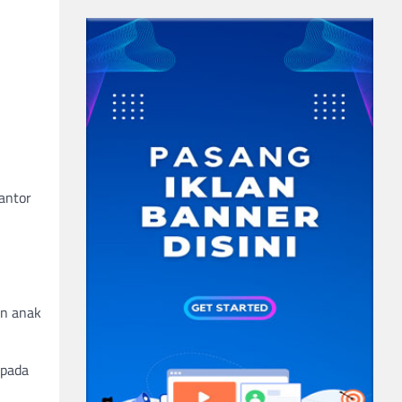
antor
n
an anak
 pada