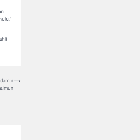
an
hulu,”
ahli
odamin
⟶
Maimun