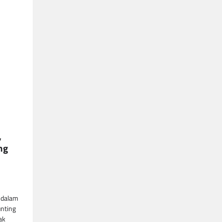
,
ng
 dalam
nting
ak