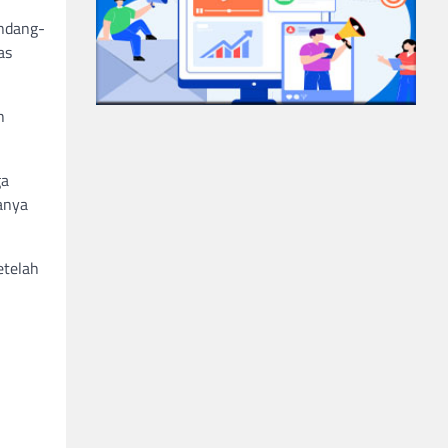
ndang-
as
h
ga
anya
etelah