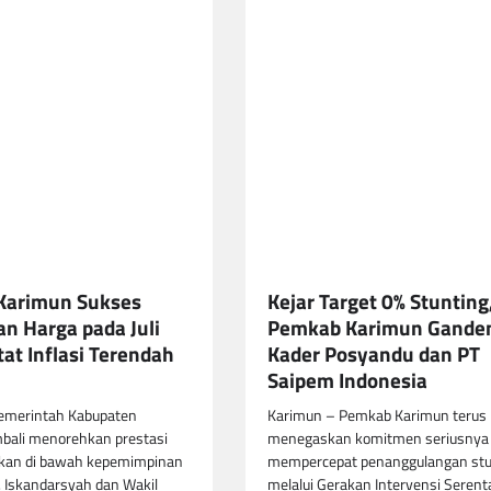
Karimun Sukses
Kejar Target 0% Stunting
an Harga pada Juli
Pemkab Karimun Gande
at Inflasi Terendah
Kader Posyandu dan PT
Saipem Indonesia
emerintah Kabupaten
Karimun – Pemkab Karimun terus
bali menorehkan prestasi
menegaskan komitmen seriusnya
an di bawah kepemimpinan
mempercepat penanggulangan stu
H. Iskandarsyah dan Wakil
melalui Gerakan Intervensi Serent