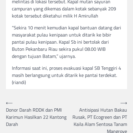
melintas di lokasi tersebut. Kapal mutan sayuran
campuran yang dikemas dalam kotak sebanyak 209
kotak tersebut diketahui milik H Amirullah
“Sekira 10 menit kemudian kapal bantuan datang dari
masyarakat pulau kenipaan untuk ditarik ke bibir
pantai pulau kenipaan. Kapal Sb ini bertolak dari
Buton Pekanbaru Riau sekira pukul 08.00 WIB
dengan tujuan Batam,” ujarnya.
Informasi saat ini, proses evakuasi kapal SB Tenggiri 4
masih berlangsung untuk ditarik ke pantai terdekat.
(riandi)
Post
⟵
⟶
Donor Darah RDDK dan PMI
Antisipasi Hutan Bakau
navigation
Karimun Hasilkan 22 Kantong
Rusak, PT Ecogreen dan PT
Darah
Kaila Alam Sentosa Tanam
Mangrove