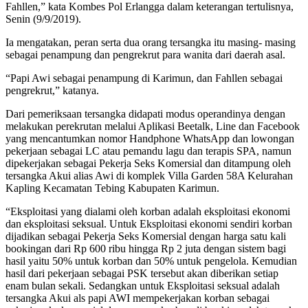
Fahllen,” kata Kombes Pol Erlangga dalam keterangan tertulisnya,
Senin (9/9/2019).
Ia mengatakan, peran serta dua orang tersangka itu masing- masing
sebagai penampung dan pengrekrut para wanita dari daerah asal.
“Papi Awi sebagai penampung di Karimun, dan Fahllen sebagai
pengrekrut,” katanya.
Dari pemeriksaan tersangka didapati modus operandinya dengan
melakukan perekrutan melalui Aplikasi Beetalk, Line dan Facebook
yang mencantumkan nomor Handphone WhatsApp dan lowongan
pekerjaan sebagai LC atau pemandu lagu dan terapis SPA, namun
dipekerjakan sebagai Pekerja Seks Komersial dan ditampung oleh
tersangka Akui alias Awi di komplek Villa Garden 58A Kelurahan
Kapling Kecamatan Tebing Kabupaten Karimun.
“Eksploitasi yang dialami oleh korban adalah eksploitasi ekonomi
dan eksploitasi seksual. Untuk Eksploitasi ekonomi sendiri korban
dijadikan sebagai Pekerja Seks Komersial dengan harga satu kali
bookingan dari Rp 600 ribu hingga Rp 2 juta dengan sistem bagi
hasil yaitu 50% untuk korban dan 50% untuk pengelola. Kemudian
hasil dari pekerjaan sebagai PSK tersebut akan diberikan setiap
enam bulan sekali. Sedangkan untuk Eksploitasi seksual adalah
tersangka Akui als papi AWI mempekerjakan korban sebagai