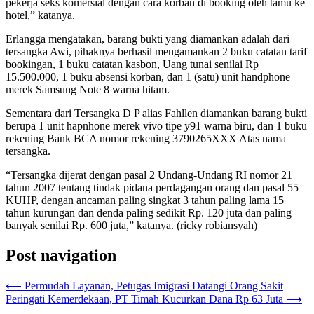
pekerja seks komersial dengan cara korban di booking oleh tamu ke
hotel,” katanya.
Erlangga mengatakan, barang bukti yang diamankan adalah dari
tersangka Awi, pihaknya berhasil mengamankan 2 buku catatan tarif
bookingan, 1 buku catatan kasbon, Uang tunai senilai Rp
15.500.000, 1 buku absensi korban, dan 1 (satu) unit handphone
merek Samsung Note 8 warna hitam.
Sementara dari Tersangka D P alias Fahllen diamankan barang bukti
berupa 1 unit hapnhone merek vivo tipe y91 warna biru, dan 1 buku
rekening Bank BCA nomor rekening 3790265XXX Atas nama
tersangka.
“Tersangka dijerat dengan pasal 2 Undang-Undang RI nomor 21
tahun 2007 tentang tindak pidana perdagangan orang dan pasal 55
KUHP, dengan ancaman paling singkat 3 tahun paling lama 15
tahun kurungan dan denda paling sedikit Rp. 120 juta dan paling
banyak senilai Rp. 600 juta,” katanya. (ricky robiansyah)
Post navigation
⟵
Permudah Layanan, Petugas Imigrasi Datangi Orang Sakit
Peringati Kemerdekaan, PT Timah Kucurkan Dana Rp 63 Juta
⟶