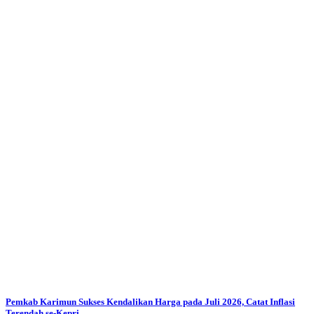
Pemkab Karimun Sukses Kendalikan Harga pada Juli 2026, Catat Inflasi
Terendah se-Kepri