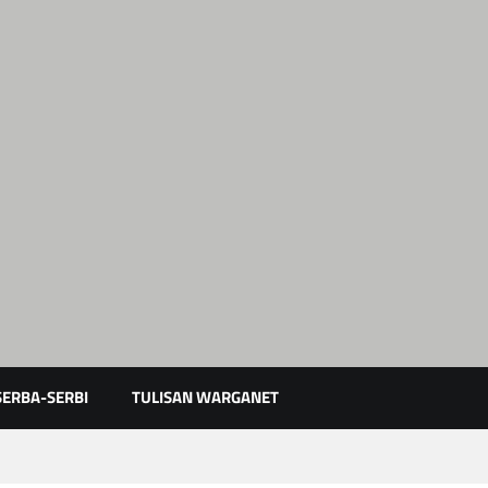
Karimun Kepri
SERBA-SERBI
TULISAN WARGANET