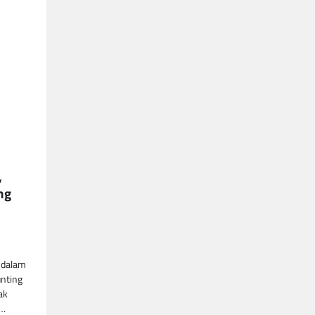
,
ng
 dalam
nting
ak
a…