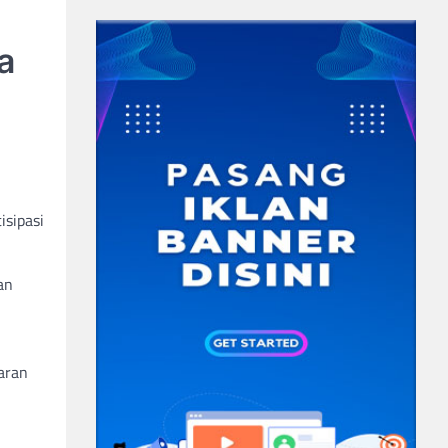
a
isipasi
an
aran