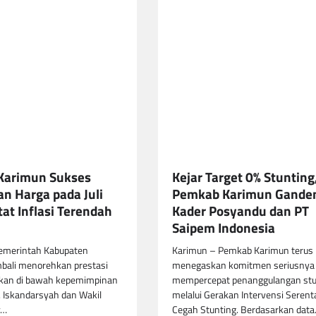
Karimun Sukses
Kejar Target 0% Stunting
an Harga pada Juli
Pemkab Karimun Gande
at Inflasi Terendah
Kader Posyandu dan PT
Saipem Indonesia
emerintah Kabupaten
Karimun – Pemkab Karimun terus
bali menorehkan prestasi
menegaskan komitmen seriusnya
an di bawah kepemimpinan
mempercepat penanggulangan stu
H. Iskandarsyah dan Wakil
melalui Gerakan Intervensi Serent
y…
Cegah Stunting. Berdasarkan dat