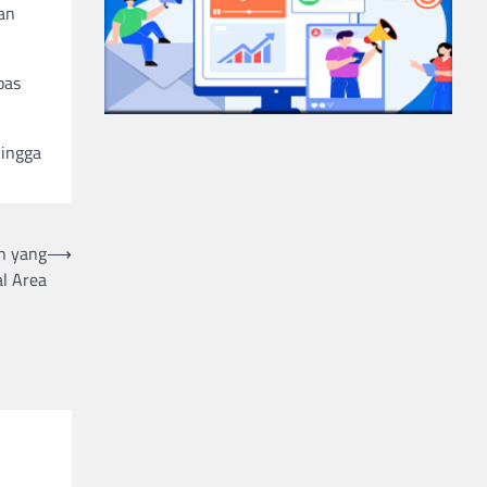
an
pas
hingga
n yang
⟶
al Area