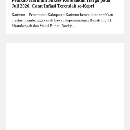
Pemkab Karimun Sukses Kendalikan Harga pada
Juli 2026, Catat Inflasi Terendah se-Kepri
Karimun – Pemerintah Kabupaten Karimun kembali menorehkan
prestasi membanggakan di bawah kepemimpinan Bupati Ing. H.
Iskandarsyah dan Wakil Bupati Rocky…