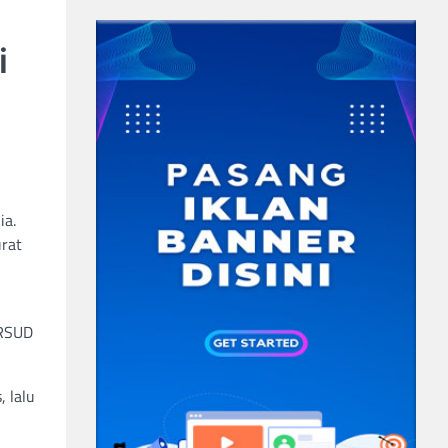
i
ia.
rat
 RSUD
, lalu