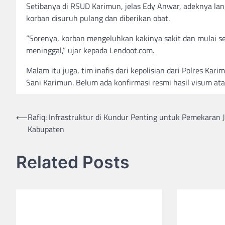
Setibanya di RSUD Karimun, jelas Edy Anwar, adeknya lang
korban disuruh pulang dan diberikan obat.
“Sorenya, korban mengeluhkan kakinya sakit dan mulai se
meninggal,” ujar kepada Lendoot.com.
Malam itu juga, tim inafis dari kepolisian dari Polres K
Sani Karimun. Belum ada konfirmasi resmi hasil visum a
Post
⟵
Rafiq: Infrastruktur di Kundur Penting untuk Pemekaran J
Kabupaten
navigation
Related Posts