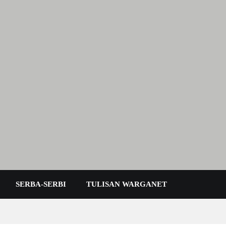
 Karimun Kepri
SERBA-SERBI
TULISAN WARGANET