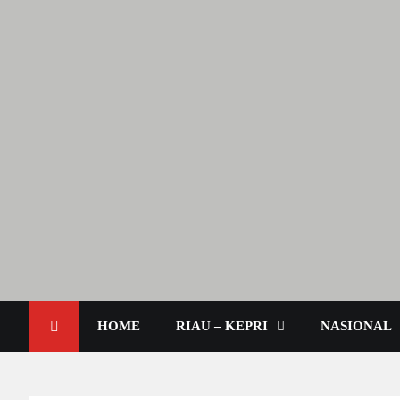
Berita Terkini & Aktual
Lendoot.com | Trend Berita
HOME
RIAU – KEPRI
NASIONAL