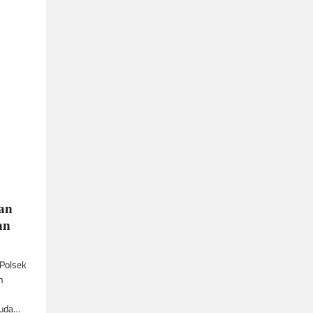
dan
an
 Polsek
n
muda…