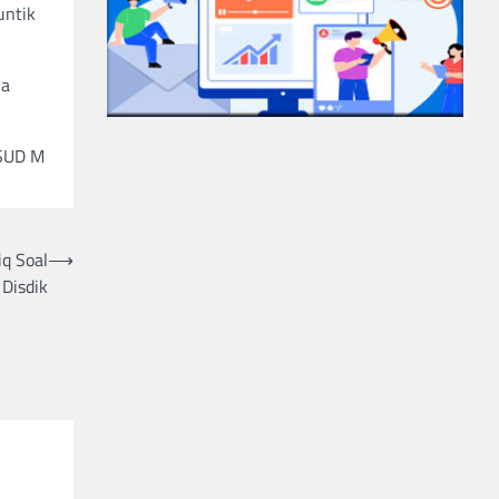
untik
ya
RSUD M
q Soal
⟶
Disdik