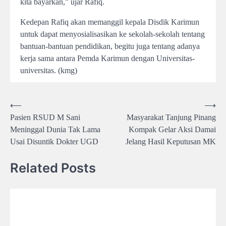
kita bayarkan,” ujar Rafiq.
Kedepan Rafiq akan memanggil kepala Disdik Karimun
untuk dapat menyosialisasikan ke sekolah-sekolah tentang
bantuan-bantuan pendidikan, begitu juga tentang adanya
kerja sama antara Pemda Karimun dengan Universitas-
universitas. (kmg)
Post
⟵
⟶
Pasien RSUD M Sani
Masyarakat Tanjung Pinang
navigation
Meninggal Dunia Tak Lama
Kompak Gelar Aksi Damai
Usai Disuntik Dokter UGD
Jelang Hasil Keputusan MK
Related Posts