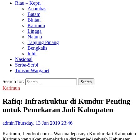
Riau – Kepri
Anambas
Batam
Bintan
Karimun
Lingga
Natuna
Tanjung Pinang
Bengkalis
Inhil
Nasional
Serba-Serbi
Tulisan Warganet
Search for:
Karimun
Rafiq: Infrastruktur di Kundur Penting
untuk Pemekaran Jadi Kabupaten
admin
Thursday, 13 Jun 2019 23:46
Karimun, Lendoot.com – Wacana lepasnya Kundur dari Kabupaten
Karimun yang akan memekarkan diri menjadi sebuah Kabupaten