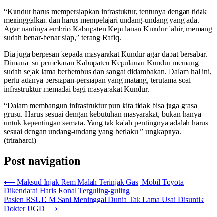
“Kundur harus mempersiapkan infrastuktur, tentunya dengan tidak
meninggalkan dan harus mempelajari undang-undang yang ada.
Agar nantinya embrio Kabupaten Kepulauan Kundur lahir, memang
sudah benar-benar siap,” terang Rafiq.
Dia juga berpesan kepada masyarakat Kundur agar dapat bersabar.
Dimana isu pemekaran Kabupaten Kepulauan Kundur memang
sudah sejak lama berhembus dan sangat didambakan. Dalam hal ini,
perlu adanya persiapan-persiapan yang matang, terutama soal
infrastruktur memadai bagi masyarakat Kundur.
“Dalam membangun infrastruktur pun kita tidak bisa juga grasa
grusu. Harus sesuai dengan kebutuhan masyarakat, bukan hanya
untuk kepentingan semata. Yang tak kalah pentingnya adalah harus
sesuai dengan undang-undang yang berlaku,” ungkapnya.
(trirahardi)
Post navigation
⟵
Maksud Injak Rem Malah Terinjak Gas, Mobil Toyota
Dikendarai Haris Ronal Terguling-guling
Pasien RSUD M Sani Meninggal Dunia Tak Lama Usai Disuntik
Dokter UGD
⟶