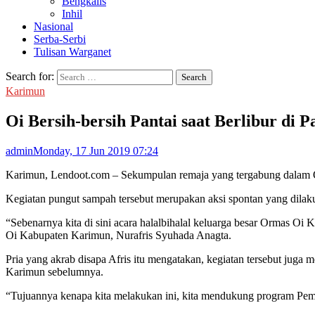
Bengkalis
Inhil
Nasional
Serba-Serbi
Tulisan Warganet
Search for:
Karimun
Oi Bersih-bersih Pantai saat Berlibur di
admin
Monday, 17 Jun 2019 07:24
Karimun, Lendoot.com – Sekumpulan remaja yang tergabung dalam Or
Kegiatan pungut sampah tersebut merupakan aksi spontan yang dila
“Sebenarnya kita di sini acara halalbihalal keluarga besar Ormas Oi
Oi Kabupaten Karimun, Nurafris Syuhada Anagta.
Pria yang akrab disapa Afris itu mengatakan, kegiatan tersebut jug
Karimun sebelumnya.
“Tujuannya kenapa kita melakukan ini, kita mendukung program Pemda,