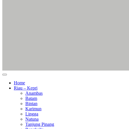
Home
Riau – Kepri
Anambas
Batam
Bintan
Karimun
Lingga
Natuna
Tanjung Pinang