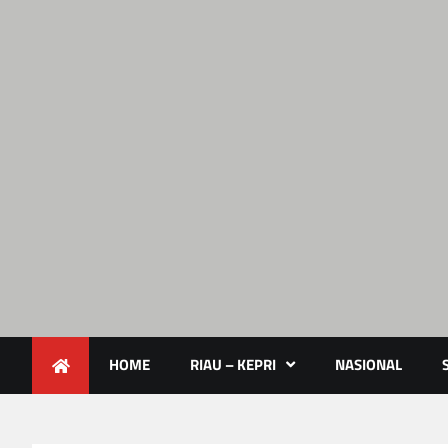
Lendoot.com | Trend Berita 
Berita Terkini & Aktual
HOME
RIAU – KEPRI
NASIONAL