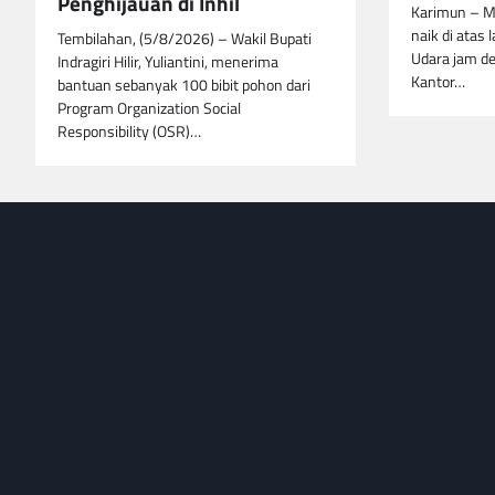
Penghijauan di Inhil
Karimun – M
naik di atas 
Tembilahan, (5/8/2026) – Wakil Bupati
Udara jam de
Indragiri Hilir, Yuliantini, menerima
Kantor…
bantuan sebanyak 100 bibit pohon dari
Program Organization Social
Responsibility (OSR)…