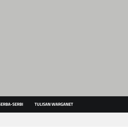
Karimun Kepri
SERBA-SERBI
TULISAN WARGANET