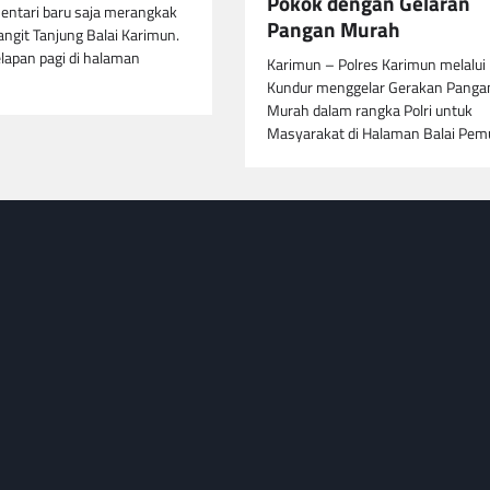
Pokok dengan Gelaran
entari baru saja merangkak
Pangan Murah
langit Tanjung Balai Karimun.
lapan pagi di halaman
Karimun – Polres Karimun melalui
Kundur menggelar Gerakan Panga
Murah dalam rangka Polri untuk
Masyarakat di Halaman Balai Pe