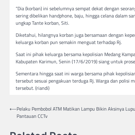
“Dia (korban) ini sebelumnya sempat dekat dengan seorang
sering dibelikan handphone, baju, hingga celana dalam s
ungkap Tante korban, Siti.
Diketahui, hilangnya korban juga bersamaan dengan keper
keluarga korban pun semakin menguat terhadap Rj.
Saat ini pihak keluarga bersama kepolisian Medang Kam
Kabupaten Karimun, Senin (17/6/2019) siang untuk proses 
Sementara hingga saat ini warga bersama pihak kepolisi
tersebut sesuai pengakuan terduga Rj. Warga dan polisi 
tersebut. (riandi)
Post
⟵
Pelaku Pembobol ATM Matikan Lampu Bikin Aksinya Lup
Pantauan CCTv
navigation