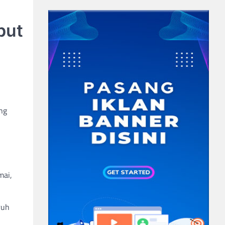
but
ng
mai,
ruh