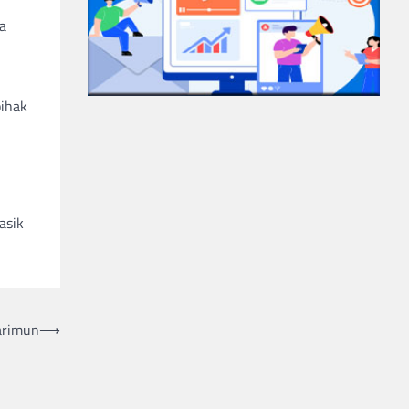
a
pihak
asik
Karimun
⟶