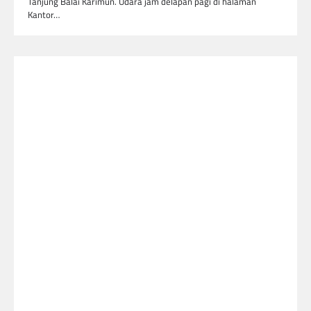
Tanjung Balai Karimun. Udara jam delapan pagi di halaman
Kantor…