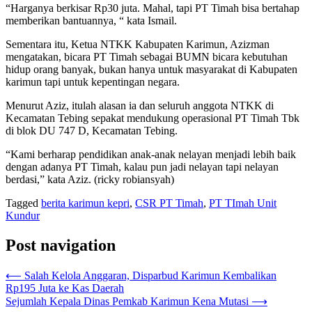
“Harganya berkisar Rp30 juta. Mahal, tapi PT Timah bisa bertahap
memberikan bantuannya, “ kata Ismail.
Sementara itu, Ketua NTKK Kabupaten Karimun, Azizman
mengatakan, bicara PT Timah sebagai BUMN bicara kebutuhan
hidup orang banyak, bukan hanya untuk masyarakat di Kabupaten
karimun tapi untuk kepentingan negara.
Menurut Aziz, itulah alasan ia dan seluruh anggota NTKK di
Kecamatan Tebing sepakat mendukung operasional PT Timah Tbk
di blok DU 747 D, Kecamatan Tebing.
“Kami berharap pendidikan anak-anak nelayan menjadi lebih baik
dengan adanya PT Timah, kalau pun jadi nelayan tapi nelayan
berdasi,” kata Aziz. (ricky robiansyah)
Tagged
berita karimun kepri
,
CSR PT Timah
,
PT TImah Unit
Kundur
Post navigation
⟵
Salah Kelola Anggaran, Disparbud Karimun Kembalikan
Rp195 Juta ke Kas Daerah
Sejumlah Kepala Dinas Pemkab Karimun Kena Mutasi
⟶