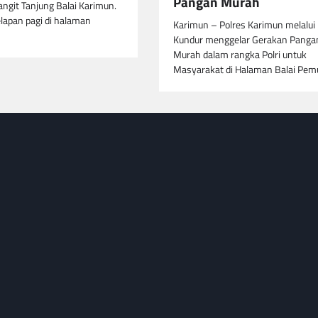
Pangan Murah
langit Tanjung Balai Karimun.
lapan pagi di halaman
Karimun – Polres Karimun melalui
Kundur menggelar Gerakan Panga
Murah dalam rangka Polri untuk
Masyarakat di Halaman Balai Pe