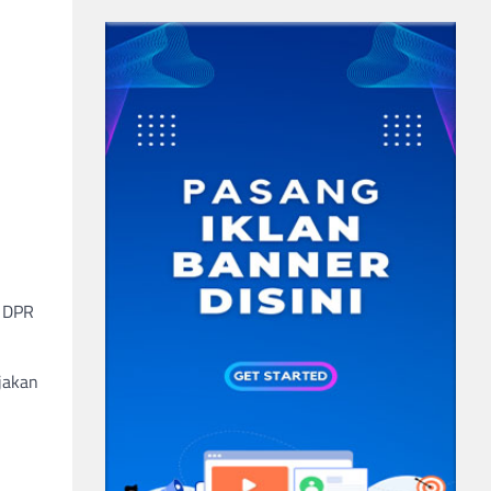
e DPR
jakan