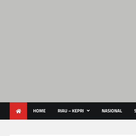
Lendoot.com | Trend Berita 
Berita Terkini & Aktual
HOME
RIAU – KEPRI
NASIONAL