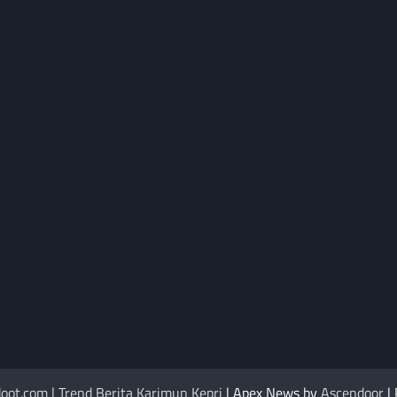
oot.com | Trend Berita Karimun Kepri
| Apex News by
Ascendoor
|