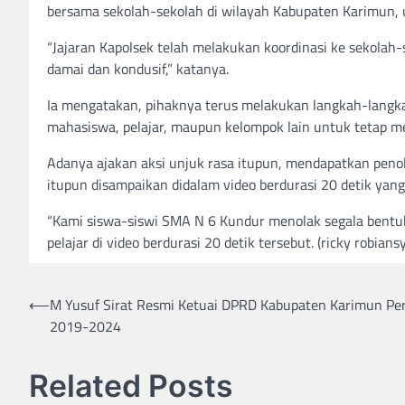
bersama sekolah-sekolah di wilayah Kabupaten Karimun, 
“Jajaran Kapolsek telah melakukan koordinasi ke sekolah
damai dan kondusif,” katanya.
Ia mengatakan, pihaknya terus melakukan langkah-langka
mahasiswa, pelajar, maupun kelompok lain untuk tetap m
Adanya ajakan aksi unjuk rasa itupun, mendapatkan penol
itupun disampaikan didalam video berdurasi 20 detik yang 
“Kami siswa-siswi SMA N 6 Kundur menolak segala bentuk 
pelajar di video berdurasi 20 detik tersebut. (ricky robians
Post
⟵
M Yusuf Sirat Resmi Ketuai DPRD Kabupaten Karimun Pe
2019-2024
navigation
Related Posts