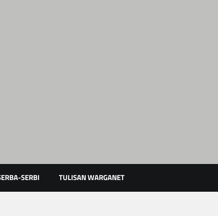
Karimun Kepri
SERBA-SERBI
TULISAN WARGANET