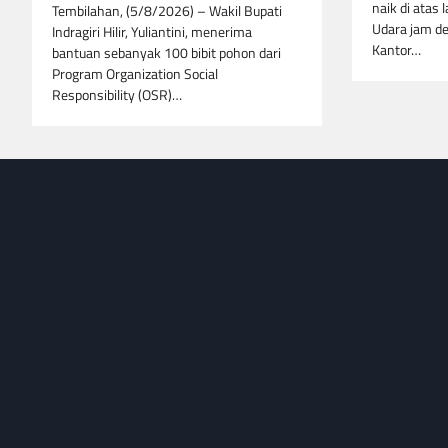
naik di atas 
Tembilahan, (5/8/2026) – Wakil Bupati
Udara jam de
Indragiri Hilir, Yuliantini, menerima
Kantor…
bantuan sebanyak 100 bibit pohon dari
Program Organization Social
Responsibility (OSR)…