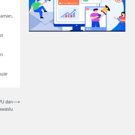
g aman,
an
an
ujar
PU dan
⟶
awaslu