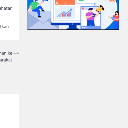
ahatan
atkan
han ke
⟶
arakat