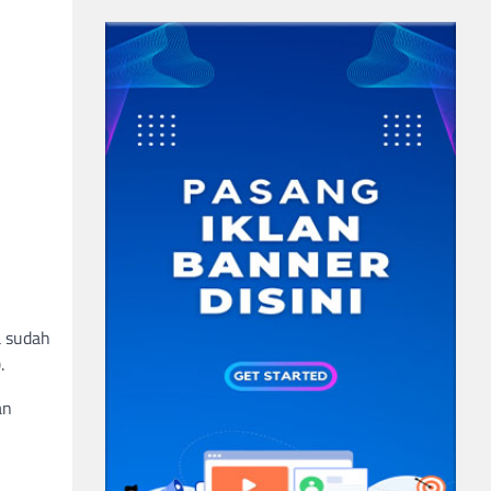
a sudah
.
an