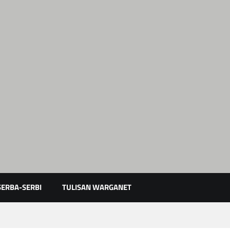
Karimun Kepri
SERBA-SERBI
TULISAN WARGANET