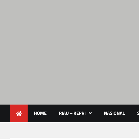
Lendoot.com | Trend Berita 
Berita Terkini & Aktual
HOME
RIAU – KEPRI
NASIONAL