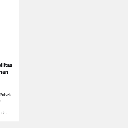
ilitas
uhan
 Polsek
n
muda…