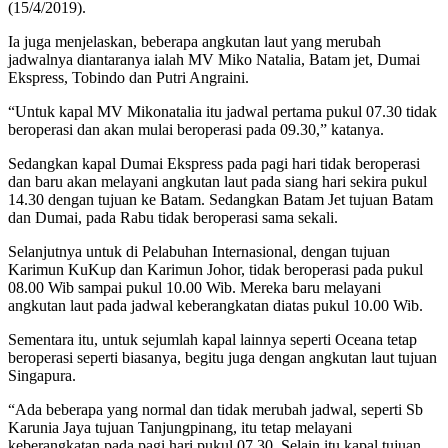
(15/4/2019).
Ia juga menjelaskan, beberapa angkutan laut yang merubah
jadwalnya diantaranya ialah MV Miko Natalia, Batam jet, Dumai
Ekspress, Tobindo dan Putri Angraini.
“Untuk kapal MV Mikonatalia itu jadwal pertama pukul 07.30 tidak
beroperasi dan akan mulai beroperasi pada 09.30,” katanya.
Sedangkan kapal Dumai Ekspress pada pagi hari tidak beroperasi
dan baru akan melayani angkutan laut pada siang hari sekira pukul
14.30 dengan tujuan ke Batam. Sedangkan Batam Jet tujuan Batam
dan Dumai, pada Rabu tidak beroperasi sama sekali.
Selanjutnya untuk di Pelabuhan Internasional, dengan tujuan
Karimun KuKup dan Karimun Johor, tidak beroperasi pada pukul
08.00 Wib sampai pukul 10.00 Wib. Mereka baru melayani
angkutan laut pada jadwal keberangkatan diatas pukul 10.00 Wib.
Sementara itu, untuk sejumlah kapal lainnya seperti Oceana tetap
beroperasi seperti biasanya, begitu juga dengan angkutan laut tujuan
Singapura.
“Ada beberapa yang normal dan tidak merubah jadwal, seperti Sb
Karunia Jaya tujuan Tanjungpinang, itu tetap melayani
keberangkatan pada pagi hari pukul 07.30. Selain itu kapal tujuan