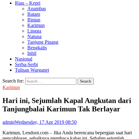
Riau – Kepri
Anambas
Batam
Bintan
Karimun
Lingga
Natuna
Tanjung Pinang
Bengkalis
Inhil
Nasional
Serba-Serbi
Tulisan Warganet
Search for:
Karimun
Hari ini, Sejumlah Kapal Angkutan dari
Tanjungbalai Karimun Tak Berlayar
admin
Wednesday, 17 Apr 2019 08:50
Karimun, Lendoot.com – Jika Anda berencana bepergian saat hari
pencoblosan, sebaiknya membaca kabar ini, Sebabm sejumlah