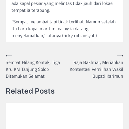
ada kapal pesiar yang melintas tidak jauh dari lokasi
tempat ia terapung.
“Sempat melambai tapi tidak terlihat. Namun setelah
itu baru kapal maritim malaysia datang
menyelamatkan,”katanya.(ricky robiansyah)
Post
⟵
⟶
Sempat Hilang Kontak, Tiga
Raja Bakhtiar, Meriahkan
navigation
Kru KM Tanjung Solop
Kontestasi Pemilihan Wakil
Ditemukan Selamat
Bupati Karimun
Related Posts