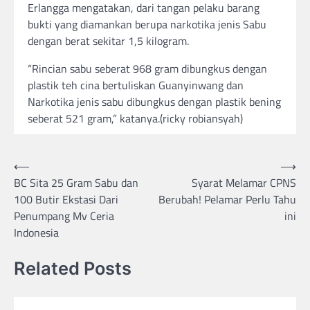
Erlangga mengatakan, dari tangan pelaku barang
bukti yang diamankan berupa narkotika jenis Sabu
dengan berat sekitar 1,5 kilogram.
“Rincian sabu seberat 968 gram dibungkus dengan
plastik teh cina bertuliskan Guanyinwang dan
Narkotika jenis sabu dibungkus dengan plastik bening
seberat 521 gram,” katanya.(ricky robiansyah)
Post
⟵
⟶
BC Sita 25 Gram Sabu dan
Syarat Melamar CPNS
navigation
100 Butir Ekstasi Dari
Berubah! Pelamar Perlu Tahu
Penumpang Mv Ceria
ini
Indonesia
Related Posts