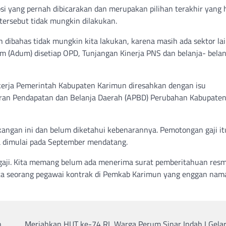
psi yang pernah dibicarakan dan merupakan pilihan terakhir yang 
tersebut tidak mungkin dilakukan.
h dibahas tidak mungkin kita lakukan, karena masih ada sektor la
um (Adum) disetiap OPD, Tunjangan Kinerja PNS dan belanja- belan
kerja Pemerintah Kabupaten Karimun diresahkan dengan isu
garan Pendapatan dan Belanja Daerah (APBD) Perubahan Kabupate
kangan ini dan belum diketahui kebenarannya. Pemotongan gaji it
da dimulai pada September mendatang.
n gaji. Kita memang belum ada menerima surat pemberitahuan resm
 kata seorang pegawai kontrak di Pemkab Karimun yang enggan na
n
Meriahkan HUT ke-74 RI, Warga Perum Sinar Indah I Gelar