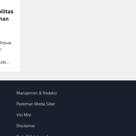
ilitas
uhan
 Polsek
n
muda…
Manajemen & Redaksi
Pedoman Media Siber
Visi Misi
Disclaimer