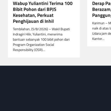
Wabup Yuliantini Terima 100
Derap Pa
Bibit Pohon dari BPJS
Berazam,
Kesehatan, Perkuat
Panggung
Penghijauan di Inhil
Karimun – M
naik di atas 
Tembilahan, (5/8/2026) – Wakil Bupati
Udara jam de
Indragiri Hilir, Yuliantini, menerima
Kantor…
bantuan sebanyak 100 bibit pohon dari
Program Organization Social
Responsibility (OSR)…