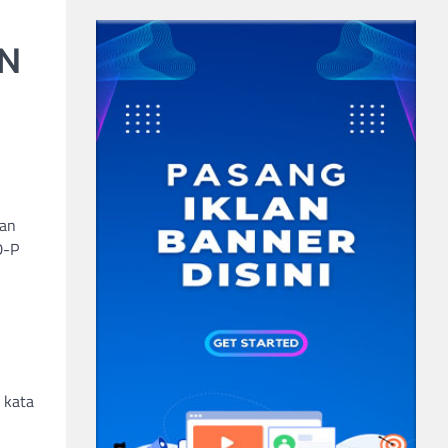
SN
gan
D-P
 kata