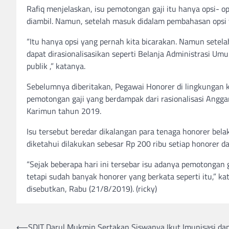
Rafiq menjelaskan, isu pemotongan gaji itu hanya opsi- o
diambil. Namun, setelah masuk didalam pembahasan opsi 
“Itu hanya opsi yang pernah kita bicarakan. Namun setela
dapat dirasionalisasikan seperti Belanja Administrasi Um
publik ,” katanya.
Sebelumnya diberitakan, Pegawai Honorer di lingkungan 
pemotongan gaji yang berdampak dari rasionalisasi Ang
Karimun tahun 2019.
Isu tersebut beredar dikalangan para tenaga honorer bela
diketahui dilakukan sebesar Rp 200 ribu setiap honorer 
“Sejak beberapa hari ini tersebar isu adanya pemotonga
tetapi sudah banyak honorer yang berkata seperti itu,”
disebutkan, Rabu (21/8/2019). (ricky)
Post
⟵
SDIT Darul Mukmin Sertakan Siswanya Ikut Imunisasi da