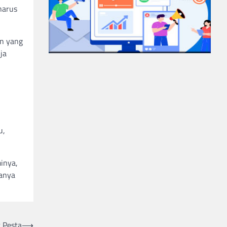
harus
in yang
ja
n
u,
inya,
manya
 Pesta
⟶