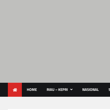
Lendoot.com | Trend Berita 
Berita Terkini & Aktual
HOME
RIAU – KEPRI
NASIONAL