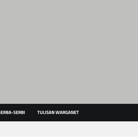
Karimun Kepri
SERBA-SERBI
TULISAN WARGANET