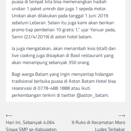
puasa di tempat kita bisa memenangkan hadiah
undian 1 paket umroh dan juga 1 sepeda motor.
Undian akan dilakukan pada tanggal 1 Juni 2019
sebelum Lebaran. Selain itu juga kami akan berikan
promo tiap pembelian 10 gratis 1,” ujar Yanuar pada,
Senin (22/4/2019) di aston hotel batam.
Ia juga mengatakan, akan menambah kios (stall) dan
live cooking juga disiapkan di Basil restaurant yang
akan menampung sebanyak 350 orang.
Bagi warga Batam yang ingin menyantap hidangan
tradisional berbuka puasa di Aston Batam Hotel bisa
resesrvasi di 0778-488 1888 atau ikuti
perkembangan terkini di twitter @aston_batam.
Post
⟵
⟶
Hari Ini, Sebanyak 4.064
9 Ruko di Kecamatan Moro
navigation
Siswa SMP se-Kabupaten
Ludes Terbakar