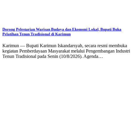
Dorong Pelestarian Warisan Budaya dan Ekonomi Lokal, Bupati Buka
Pelatihan Tenun Tradisional di Karimun
Karimun — Bupati Karimun Iskandarsyah, secara resmi membuka
kegiatan Pemberdayaan Masyarakat melalui Pengembangan Industri
Tenun Tradisional pada Senin (10/8/2026). Agenda…