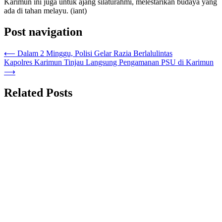
Karimun ini juga untuk ajang silaturahmi, melestarikan budaya yang
ada di tahan melayu. (iant)
Post navigation
⟵
Dalam 2 Minggu, Polisi Gelar Razia Berlalulintas
Kapolres Karimun Tinjau Langsung Pengamanan PSU di Karimun
⟶
Related Posts