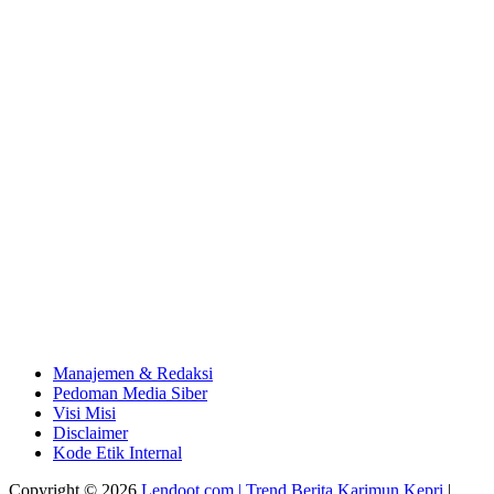
Manajemen & Redaksi
Pedoman Media Siber
Visi Misi
Disclaimer
Kode Etik Internal
Copyright © 2026
Lendoot.com | Trend Berita Karimun Kepri
|