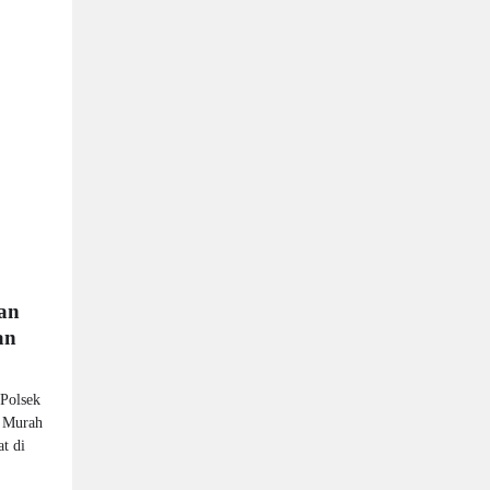
dan
an
Polsek
 Murah
t di