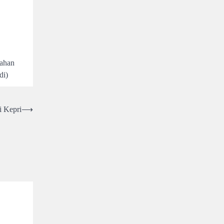
rahan
di)
 Kepri
⟶