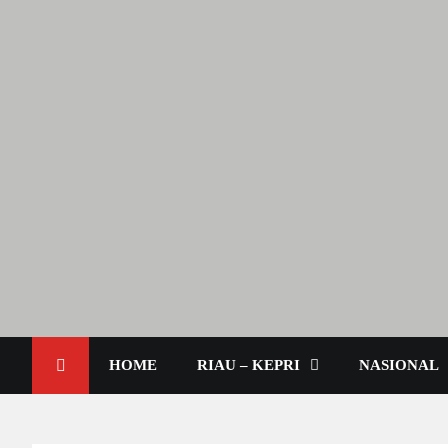
Lendoot.com | Trend Berita
Berita Terkini & Aktual
HOME
RIAU – KEPRI
NASIONAL