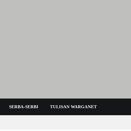
 Karimun Kepri
SERBA-SERBI
TULISAN WARGANET