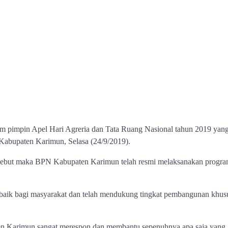
 pimpin Apel Hari Agreria dan Tata Ruang Nasional tahun 2019 yan
Kabupaten Karimun, Selasa (24/9/2019).
sebut maka BPN Kabupaten Karimun telah resmi melaksanakan progr
baik bagi masyarakat dan telah mendukung tingkat pembangunan khus
ten Karimun sangat merespon dan membantu sepenuhnya apa saja yang