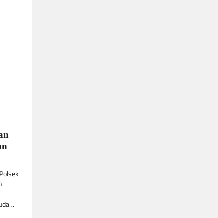
dan
an
 Polsek
n
muda…