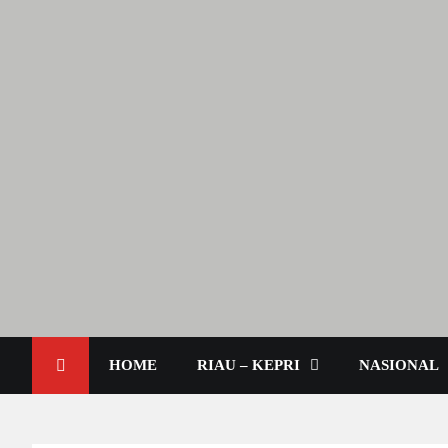
Berita Terkini & Aktual
Lendoot.com | Trend Berita
HOME
RIAU – KEPRI
NASIONAL