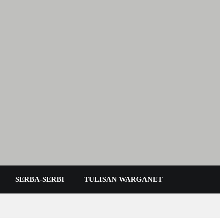
 Karimun Kepri
SERBA-SERBI
TULISAN WARGANET