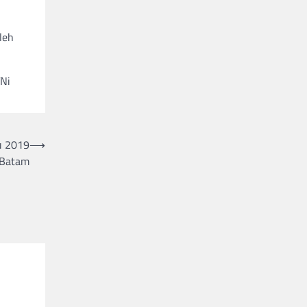
leh
TNi
u 2019
⟶
 Batam