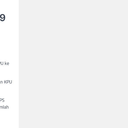
19
PU ke
an KPU
TPS
umlah