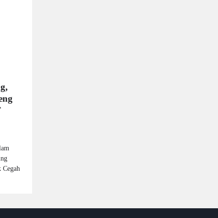
g,
eng
T
lam
ing
k Cegah