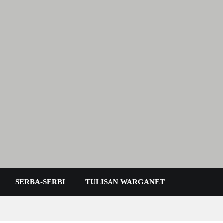
 Karimun Kepri
SERBA-SERBI
TULISAN WARGANET