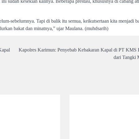
i sudah kesekian kalinya. Beberapa prestasi, khususnya di cabang atl
sebelum-sebelumnya. Tapi di balik itu semua, keikutsertaan kita menjadi b
alurkan bakat dan minatnya,” ujar Maulana. (muhdsarih)
Kapal
Kapolres Karimun: Penyebab Kebakaran Kapal di PT KMS B
dari Tangki