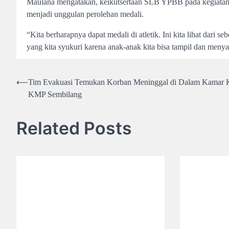
Maulana mengatakan, keikutsertaan SLB YPBB pada kegiatan in
menjadi unggulan perolehan medali.
“Kita berharapnya dapat medali di atletik. Ini kita lihat dari 
yang kita syukuri karena anak-anak kita bisa tampil dan meny
Post
⟵
Tim Evakuasi Temukan Korban Meninggal di Dalam Kamar 
KMP Sembilang
navigation
Related Posts