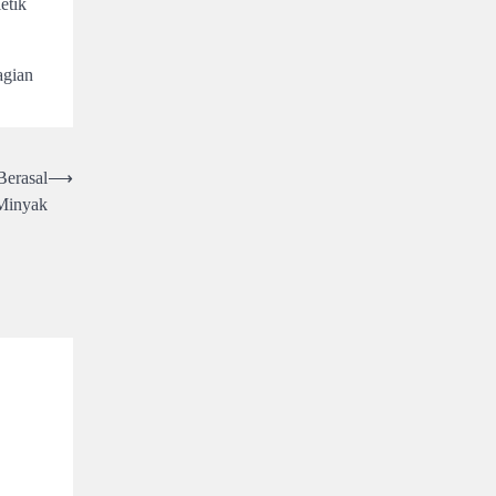
etik
agian
erasal
⟶
 Minyak