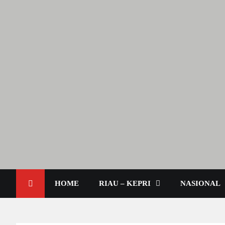
Lendoot.com | Trend Berita
Berita Terkini & Aktual
HOME
RIAU – KEPRI
NASIONAL