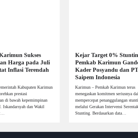
Karimun Sukses
Kejar Target 0% Stuntin
an Harga pada Juli
Pemkab Karimun Gand
at Inflasi Terendah
Kader Posyandu dan P
Saipem Indonesia
emerintah Kabupaten Karimun
Karimun – Pemkab Karimun terus
rehkan prestasi
menegaskan komitmen seriusnya da
n di bawah kepemimpinan
mempercepat penanggulangan stunt
H. Iskandarsyah dan Wakil
melalui Gerakan Intervensi Serenta
ky…
Stunting. Berdasarkan data…