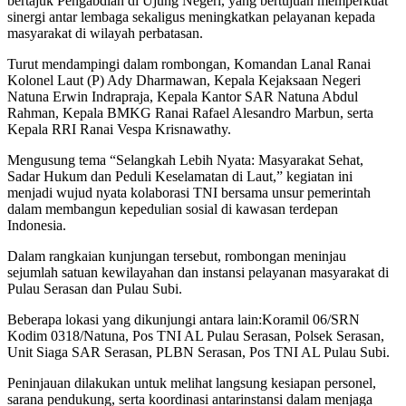
bertajuk Pengabdian di Ujung Negeri, yang bertujuan memperkuat
sinergi antar lembaga sekaligus meningkatkan pelayanan kepada
masyarakat di wilayah perbatasan.
Turut mendampingi dalam rombongan, Komandan Lanal Ranai
Kolonel Laut (P) Ady Dharmawan, Kepala Kejaksaan Negeri
Natuna Erwin Indrapraja, Kepala Kantor SAR Natuna Abdul
Rahman, Kepala BMKG Ranai Rafael Alesandro Marbun, serta
Kepala RRI Ranai Vespa Krisnawathy.
Mengusung tema “Selangkah Lebih Nyata: Masyarakat Sehat,
Sadar Hukum dan Peduli Keselamatan di Laut,” kegiatan ini
menjadi wujud nyata kolaborasi TNI bersama unsur pemerintah
dalam membangun kepedulian sosial di kawasan terdepan
Indonesia.
Dalam rangkaian kunjungan tersebut, rombongan meninjau
sejumlah satuan kewilayahan dan instansi pelayanan masyarakat di
Pulau Serasan dan Pulau Subi.
Beberapa lokasi yang dikunjungi antara lain:Koramil 06/SRN
Kodim 0318/Natuna, Pos TNI AL Pulau Serasan, Polsek Serasan,
Unit Siaga SAR Serasan, PLBN Serasan, Pos TNI AL Pulau Subi.
Peninjauan dilakukan untuk melihat langsung kesiapan personel,
sarana pendukung, serta koordinasi antarinstansi dalam menjaga