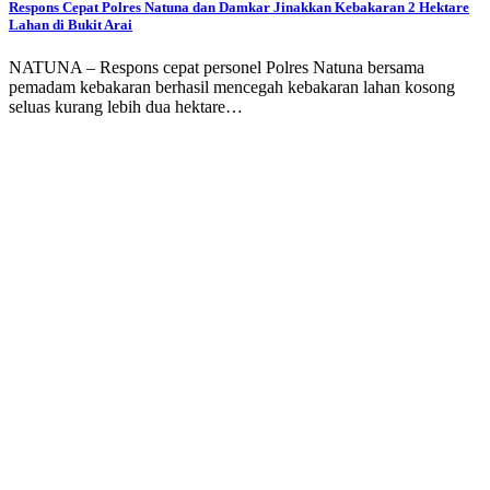
Respons Cepat Polres Natuna dan Damkar Jinakkan Kebakaran 2 Hektare
Lahan di Bukit Arai
NATUNA – Respons cepat personel Polres Natuna bersama
pemadam kebakaran berhasil mencegah kebakaran lahan kosong
seluas kurang lebih dua hektare…