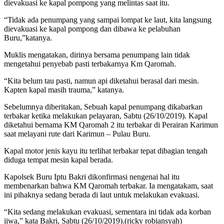
dievakuasi ke kapal pompong yang melintas saat itu.
“Tidak ada penumpang yang sampai lompat ke laut, kita langsung
dievakuasi ke kapal pompong dan dibawa ke pelabuhan
Buru,”katanya.
Muklis mengatakan, dirinya bersama penumpang lain tidak
mengetahui penyebab pasti terbakarnya Km Qaromah.
“Kita belum tau pasti, namun api diketahui berasal dari mesin.
Kapten kapal masih trauma,” katanya.
Sebelumnya diberitakan, Sebuah kapal penumpang dikabarkan
terbakar ketika melakukan pelayaran, Sabtu (26/10/2019). Kapal
diketahui bernama KM Qaromah 2 itu terbakar di Perairan Karimun
saat melayani rute dari Karimun – Pulau Buru.
Kapal motor jenis kayu itu terlihat terbakar tepat dibagian tengah
diduga tempat mesin kapal berada.
Kapolsek Buru Iptu Bakri dikonfirmasi nengenai hal itu
membenarkan bahwa KM Qaromah terbakar. Ia mengatakam, saat
ini pihaknya sedang berada di laut untuk melakukan evakuasi.
“Kita sedang melakukan evakuasi, sementara ini tidak ada korban
jiwa,” kata Bakri, Sabtu (26/10/2019).(ricky robiansyah)