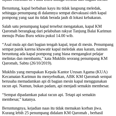
Beruntung, kapal berbahan kayu itu tidak langsung meledak,
sehingga penumpang di dalamnya sempat dievakuasi oleh kapal
pompong yang saat itu tidak berada jauh di lokasi kebakaran.
Salah satu penumpang kapal tersebut mengatakan, kapal KM
Qaromah berangkag dari pelabuhan rakyat Tanjung Balai Karimun
menuju Pulau Buru sekira pukul 14.00 wib.
“Asal mula api dari bagian tengah kapal, tepat di mesin. Penumpang
sempat panik karena khawatir kapal meledak atau karam, namun
beruntung ada kapal pompong yang biasa mengangkut pelajar
melintas dan membantu,” kata Mukhlis seorang penumpang KM
Qaromah, Sabtu (26/10/2019).
Mukhlis yang merupakan Kepala Kantor Urusan Agama (KUA)
Kecamatan Karimun itu menyebutkan, ABK KM Qaromah sempat
berusaha memadamkan api di bagian mesin kapal menggunakan
racun api. Namun, bukan padam, api menjadi semakin membesar.
“Sempat dipadamkan pakai racun api. Tetapi api semakin
membesar,” katanya.
Beruntungnya, kejadian naas itu tidak memakan korban jiwa.
Kurang lebih 25 penumpang didalam KM Qaromah , berhasil