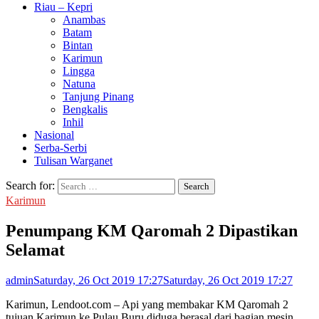
Riau – Kepri
Anambas
Batam
Bintan
Karimun
Lingga
Natuna
Tanjung Pinang
Bengkalis
Inhil
Nasional
Serba-Serbi
Tulisan Warganet
Search for:
Karimun
Penumpang KM Qaromah 2 Dipastikan
Selamat
admin
Saturday, 26 Oct 2019 17:27
Saturday, 26 Oct 2019 17:27
Karimun, Lendoot.com – Api yang membakar KM Qaromah 2
tujuan Karimun ke Pulau Buru diduga berasal dari bagian mesin.