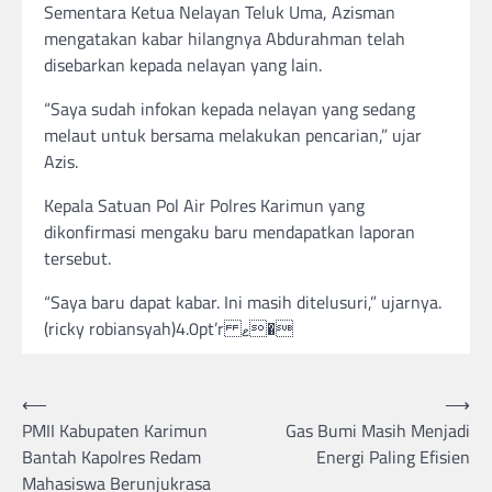
Sementara Ketua Nelayan Teluk Uma, Azisman
mengatakan kabar hilangnya Abdurahman telah
disebarkan kepada nelayan yang lain.
“Saya sudah infokan kepada nelayan yang sedang
melaut untuk bersama melakukan pencarian,” ujar
Azis.
Kepala Satuan Pol Air Polres Karimun yang
dikonfirmasi mengaku baru mendapatkan laporan
tersebut.
“Saya baru dapat kabar. Ini masih ditelusuri,” ujarnya.
(ricky robiansyah)4.0pt’r ޱ�
Post
⟵
⟶
PMII Kabupaten Karimun
Gas Bumi Masih Menjadi
navigation
Bantah Kapolres Redam
Energi Paling Efisien
Mahasiswa Berunjukrasa