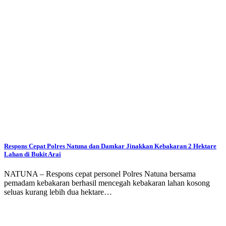
Respons Cepat Polres Natuna dan Damkar Jinakkan Kebakaran 2 Hektare
Lahan di Bukit Arai
NATUNA – Respons cepat personel Polres Natuna bersama
pemadam kebakaran berhasil mencegah kebakaran lahan kosong
seluas kurang lebih dua hektare…