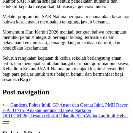
Kantor SAR Natuna sebagai bentuk pendekatan humanis dan
edukatif kepada masyarakat, khususnya generasi muda.
Melalui program ini, SAR Natuna berupaya menanamkan kesadaran
bahwa keselamatan merupakan tanggung jawab bersama.
Momentum Hari Kartini 2026 menjadi penguat bahwa perempuan
memiliki peran strategis di berbagai bidang, termasuk dalam
pelayanan kemanusiaan, penanggulangan keadaan darurat, dan
pendidikan keselamatan.
Seluruh rangkaian kegiatan di kedua sekolah berlangsung aman,
tertib, dan mendapat sambutan hangat dari para guru maupun siswa.
Kehadiran Srikandi SAR Natuna pun menjadi inspirasi tersendiri
bagi para pelajar untuk terus belajar, berani, dan bermanfaat bagi
sesama. (
Rap
)
Post navigation
⟵
Gandeng Polres Inhil, GP Ansor dan Granat Inhil, PMII Rayon
FIAI UNISI Adakan Seminar Bahaya Narkoba
DPD GM Pujakesuma Resmi Dilantik, Siap Wujudkan Inhil Hebat
⟶