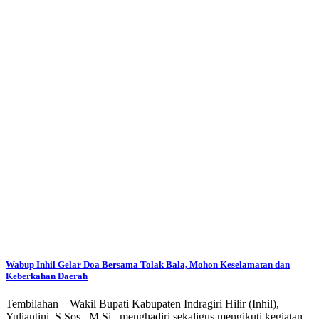
Wabup Inhil Gelar Doa Bersama Tolak Bala, Mohon Keselamatan dan
Keberkahan Daerah
Tembilahan – Wakil Bupati Kabupaten Indragiri Hilir (Inhil),
Yuliantini, S.Sos., M.Si., menghadiri sekaligus mengikuti kegiatan