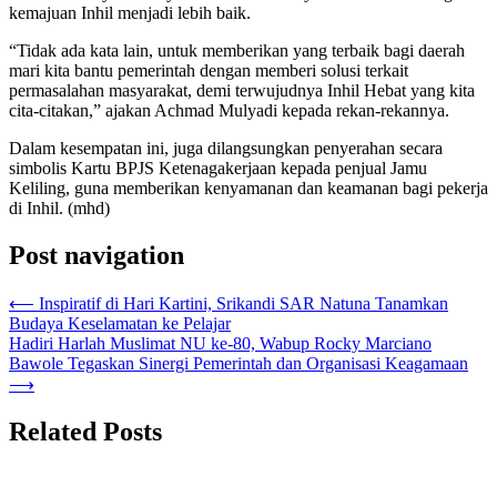
kemajuan Inhil menjadi lebih baik.
“Tidak ada kata lain, untuk memberikan yang terbaik bagi daerah
mari kita bantu pemerintah dengan memberi solusi terkait
permasalahan masyarakat, demi terwujudnya Inhil Hebat yang kita
cita-citakan,” ajakan Achmad Mulyadi kepada rekan-rekannya.
Dalam kesempatan ini, juga dilangsungkan penyerahan secara
simbolis Kartu BPJS Ketenagakerjaan kepada penjual Jamu
Keliling, guna memberikan kenyamanan dan keamanan bagi pekerja
di Inhil. (mhd)
Post navigation
⟵
Inspiratif di Hari Kartini, Srikandi SAR Natuna Tanamkan
Budaya Keselamatan ke Pelajar
Hadiri Harlah Muslimat NU ke-80, Wabup Rocky Marciano
Bawole Tegaskan Sinergi Pemerintah dan Organisasi Keagamaan
⟶
Related Posts