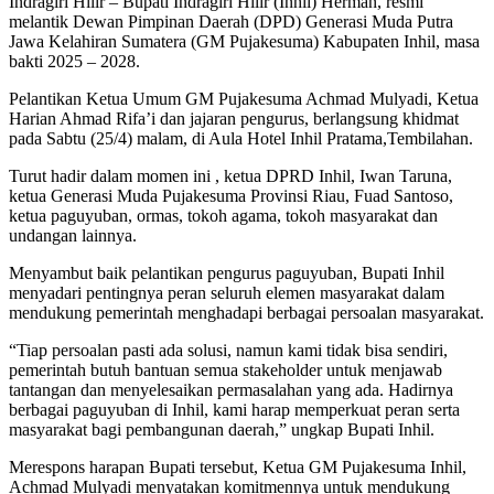
Indragiri Hilir – Bupati Indragiri Hilir (Inhil) Herman, resmi
melantik Dewan Pimpinan Daerah (DPD) Generasi Muda Putra
Jawa Kelahiran Sumatera (GM Pujakesuma) Kabupaten Inhil, masa
bakti 2025 – 2028.
Pelantikan Ketua Umum GM Pujakesuma Achmad Mulyadi, Ketua
Harian Ahmad Rifa’i dan jajaran pengurus, berlangsung khidmat
pada Sabtu (25/4) malam, di Aula Hotel Inhil Pratama,Tembilahan.
Turut hadir dalam momen ini , ketua DPRD Inhil, Iwan Taruna,
ketua Generasi Muda Pujakesuma Provinsi Riau, Fuad Santoso,
ketua paguyuban, ormas, tokoh agama, tokoh masyarakat dan
undangan lainnya.
Menyambut baik pelantikan pengurus paguyuban, Bupati Inhil
menyadari pentingnya peran seluruh elemen masyarakat dalam
mendukung pemerintah menghadapi berbagai persoalan masyarakat.
“Tiap persoalan pasti ada solusi, namun kami tidak bisa sendiri,
pemerintah butuh bantuan semua stakeholder untuk menjawab
tantangan dan menyelesaikan permasalahan yang ada. Hadirnya
berbagai paguyuban di Inhil, kami harap memperkuat peran serta
masyarakat bagi pembangunan daerah,” ungkap Bupati Inhil.
Merespons harapan Bupati tersebut, Ketua GM Pujakesuma Inhil,
Achmad Mulyadi menyatakan komitmennya untuk mendukung