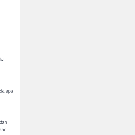
eka
da apa
 dan
aan