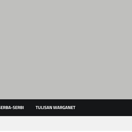
Karimun Kepri
SERBA-SERBI
TULISAN WARGANET