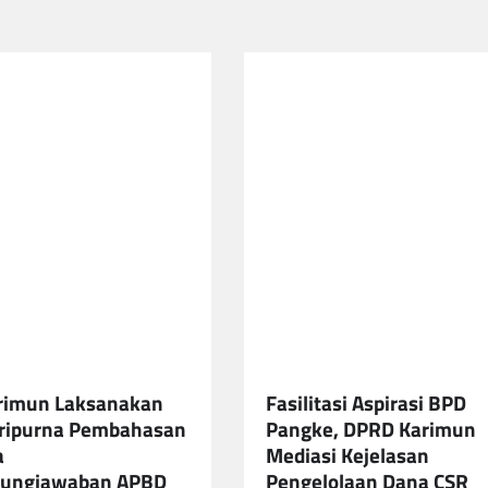
rimun Laksanakan
Fasilitasi Aspirasi BPD
ripurna Pembahasan
Pangke, DPRD Karimun
a
Mediasi Kejelasan
gungjawaban APBD
Pengelolaan Dana CSR