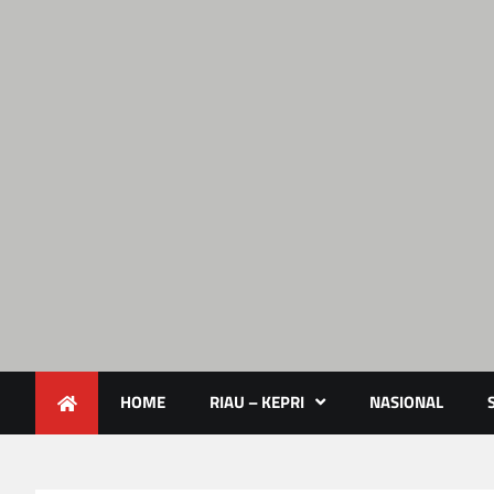
Lendoot.com | Trend Berita 
Berita Terkini & Aktual
HOME
RIAU – KEPRI
NASIONAL