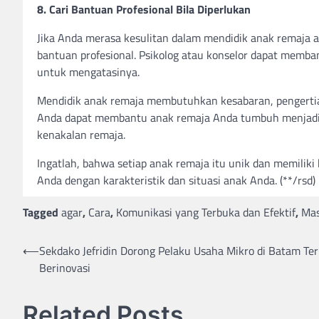
8. Cari Bantuan Profesional Bila Diperlukan
Jika Anda merasa kesulitan dalam mendidik anak remaja 
bantuan profesional. Psikolog atau konselor dapat mem
untuk mengatasinya.
Mendidik anak remaja membutuhkan kesabaran, pengertian
Anda dapat membantu anak remaja Anda tumbuh menjadi in
kenakalan remaja.
Ingatlah, bahwa setiap anak remaja itu unik dan memili
Anda dengan karakteristik dan situasi anak Anda. (**/rsd)
Tagged
agar
,
Cara
,
Komunikasi yang Terbuka dan Efektif
,
Ma
⟵
Sekdako Jefridin Dorong Pelaku Usaha Mikro di Batam Te
Post
Berinovasi
navigation
Related Posts