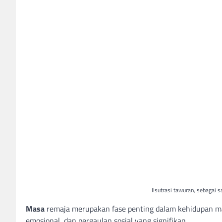
Ilsutrasi tawuran, sebagai s
Masa
remaja merupakan fase penting dalam kehidupan manu
emosional, dan pergaulan sosial yang signifikan.