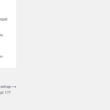
i
tepat
s,
an
setiap
⟶
al 17?