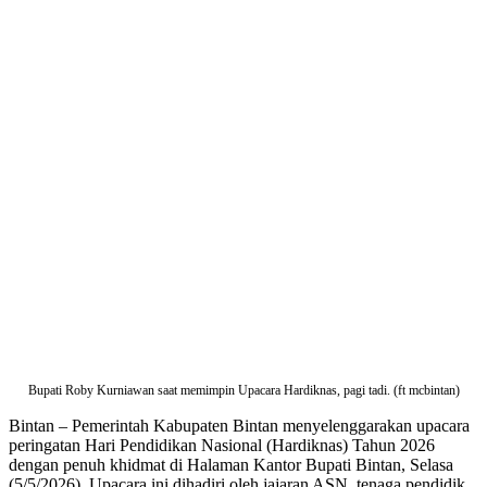
Bupati Roby Kurniawan saat memimpin Upacara Hardiknas, pagi tadi. (ft mcbintan)
Bintan – Pemerintah Kabupaten Bintan menyelenggarakan upacara
peringatan Hari Pendidikan Nasional (Hardiknas) Tahun 2026
dengan penuh khidmat di Halaman Kantor Bupati Bintan, Selasa
(5/5/2026). Upacara ini dihadiri oleh jajaran ASN, tenaga pendidik,