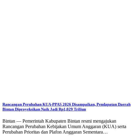
Rancangan Perubahan KUA-PPAS 2026 Disampaikan, Pendapatan Daerah
Bintan Diproyeksikan Naik Jadi Rp1,029 Triliun
Bintan — Pemerintah Kabupaten Bintan resmi mengajukan
Rancangan Perubahan Kebijakan Umum Anggaran (KUA) serta
Perubahan Prioritas dan Plafon Anggaran Sementara…