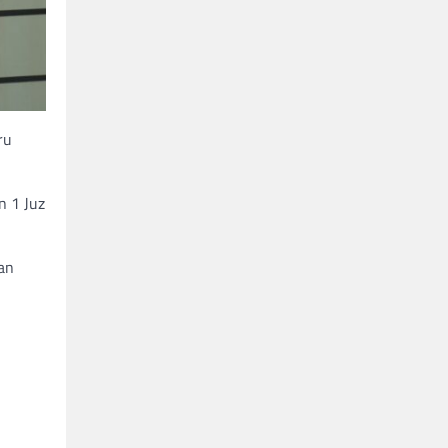
ru
n 1 Juz
an