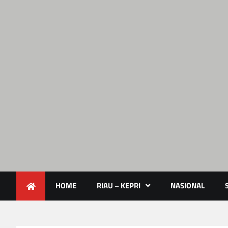
Lendoot.com | Trend Berita 
Berita Terkini & Aktual
HOME
RIAU – KEPRI
NASIONAL