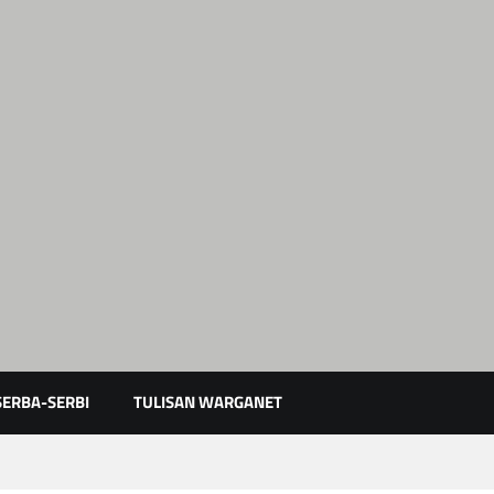
Karimun Kepri
SERBA-SERBI
TULISAN WARGANET