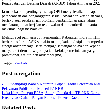
Pendapatan dan Belanja Daerah (APBD) Tahun Anggaran 2027.
Ia menekankan pentingnya setiap OPD menyelesaikan tahapan
perencanaan dan penganggaran sesuai jadwal dan ketentuan yang
berlaku agar pelaksanaan program pembangunan pada tahun
mendatang dapat berjalan tepat waktu dan memberikan manfaat
maksimal bagi masyarakat.
Melalui apel pagi tersebut, Pemerintah Kabupaten Indragiri Hilir
berharap seluruh ASN semakin meningkatkan disiplin, memperkuat
sinergi antarlembaga, serta menjaga semangat pelayanan kepada
masyarakat demi terwujudnya tata kelola pemerintahan yang
profesional, efektif, dan akuntabel.(md)
Tagged
Pemkab inhil
Post navigation
⟵
Didampingi Wabup Karimun, Bupati Hadiri Peresmian Mal
Pelayanan Publik oleh Menteri PANRB
Loka Karya Pangan B2SA, Sinergi Pemda dan TP. PKK Dorong
Kreativitas Olahan Pangan Berbasis Potensi Daerah
⟶
Related Posts