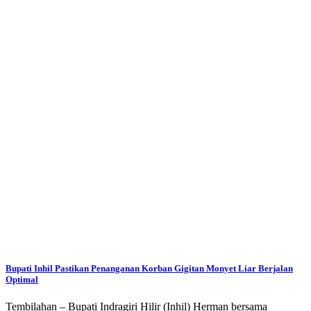
Bupati Inhil Pastikan Penanganan Korban Gigitan Monyet Liar Berjalan
Optimal
Tembilahan – Bupati Indragiri Hilir (Inhil) Herman bersama