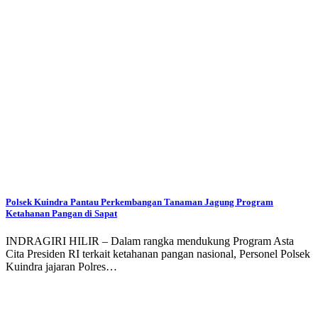
Polsek Kuindra Pantau Perkembangan Tanaman Jagung Program
Ketahanan Pangan di Sapat
INDRAGIRI HILIR – Dalam rangka mendukung Program Asta
Cita Presiden RI terkait ketahanan pangan nasional, Personel Polsek
Kuindra jajaran Polres…