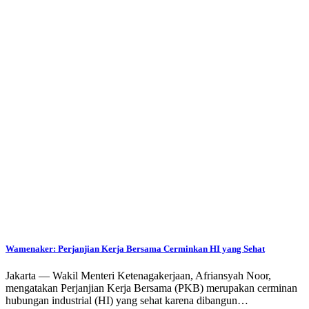
Wamenaker: Perjanjian Kerja Bersama Cerminkan HI yang Sehat
Jakarta — Wakil Menteri Ketenagakerjaan, Afriansyah Noor,
mengatakan Perjanjian Kerja Bersama (PKB) merupakan cerminan
hubungan industrial (HI) yang sehat karena dibangun…