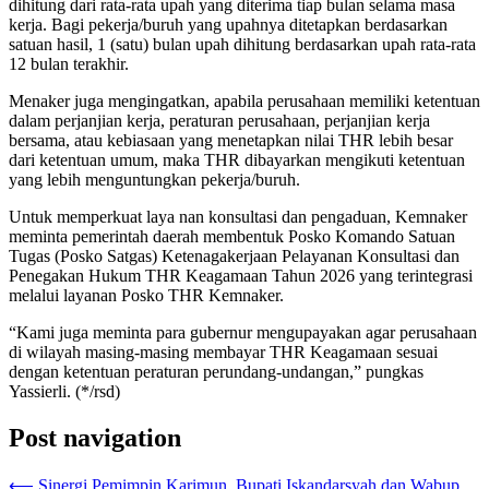
dihitung dari rata-rata upah yang diterima tiap bulan selama masa
kerja. Bagi pekerja/buruh yang upahnya ditetapkan berdasarkan
satuan hasil, 1 (satu) bulan upah dihitung berdasarkan upah rata-rata
12 bulan terakhir.
Menaker juga mengingatkan, apabila perusahaan memiliki ketentuan
dalam perjanjian kerja, peraturan perusahaan, perjanjian kerja
bersama, atau kebiasaan yang menetapkan nilai THR lebih besar
dari ketentuan umum, maka THR dibayarkan mengikuti ketentuan
yang lebih menguntungkan pekerja/buruh.
Untuk memperkuat laya nan konsultasi dan pengaduan, Kemnaker
meminta pemerintah daerah membentuk Posko Komando Satuan
Tugas (Posko Satgas) Ketenagakerjaan Pelayanan Konsultasi dan
Penegakan Hukum THR Keagamaan Tahun 2026 yang terintegrasi
melalui layanan Posko THR Kemnaker.
“Kami juga meminta para gubernur mengupayakan agar perusahaan
di wilayah masing-masing membayar THR Keagamaan sesuai
dengan ketentuan peraturan perundang-undangan,” pungkas
Yassierli. (*/rsd)
Post navigation
⟵
Sinergi Pemimpin Karimun, Bupati Iskandarsyah dan Wabup