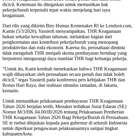
dicicil. Ketentuan itu ditegaskan untuk memastikan hak
pekerja/buruh terpenuhi tepat waktu menjelang hari raya
keagamaan.
Dari rilis yang dikirim Biro Humas Kemenaker RI ke Lendoot.com,
Kamis (5/3/2026), Yassierli menyampaikan, THR Keagamaan
bukan sekadar kewajiban tahunan, melainkan bagian dari
penghormatan atas kontribusi pekerja/buruh yang menopang
produktivitas dan roda ekonomi. Karena itu, perusahaan diminta
tidak mengubah THR menjadi skema pembayaran bertahap yang
berpotensi mengurangi daya manfaat THR bagi keluarga pekerja.
“Untuk itu, Kami kembali menekankan bahwa THR Keagamaan
wajib dibayarkan oleh perusahaan secara penuh dan tidak boleh
dicicil,” tegas Yassierli pada konferensi pers kebijakan THR dan
Bonus Hari Raya, dan realisasi stimulus ramadan, di Jakarta,
kemarin.
Untuk memastikan pelaksanaan pembayaran THR Keagamaan
Tahun 2026 berjalan tertib, Menaker terbitkan Surat Edaran (SE)
Nomor M/3/HK.04.00/III/2026 tentang Pelaksanaan Pemberian
THR Keagamaan Tahun 2026 Bagi Pekerja/Buruh di Perusahaan.
SE te rsebut ditujukan kepada para gubernur di seluruh Indonesia
untuk diperkuat pengawasan pelaksanaannya sampai tingkat
kabupaten/kota.