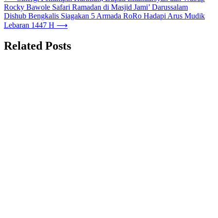
Rocky Bawole Safari Ramadan di Masjid Jami’ Darussalam
Dishub Bengkalis Siagakan 5 Armada RoRo Hadapi Arus Mudik
Lebaran 1447 H
⟶
Related Posts