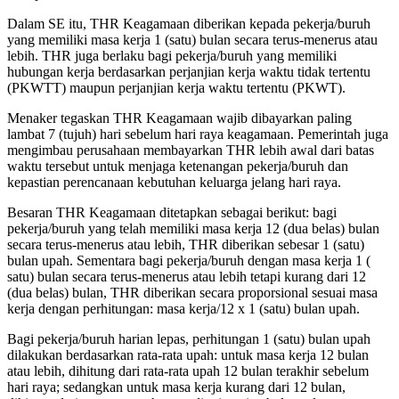
Dalam SE itu, THR Keagamaan diberikan kepada pekerja/buruh
yang memiliki masa kerja 1 (satu) bulan secara terus-menerus atau
lebih. THR juga berlaku bagi pekerja/buruh yang memiliki
hubungan kerja berdasarkan perjanjian kerja waktu tidak tertentu
(PKWTT) maupun perjanjian kerja waktu tertentu (PKWT).
Menaker tegaskan THR Keagamaan wajib dibayarkan paling
lambat 7 (tujuh) hari sebelum hari raya keagamaan. Pemerintah juga
mengimbau perusahaan membayarkan THR lebih awal dari batas
waktu tersebut untuk menjaga ketenangan pekerja/buruh dan
kepastian perencanaan kebutuhan keluarga jelang hari raya.
Besaran THR Keagamaan ditetapkan sebagai berikut: bagi
pekerja/buruh yang telah memiliki masa kerja 12 (dua belas) bulan
secara terus-menerus atau lebih, THR diberikan sebesar 1 (satu)
bulan upah. Sementara bagi pekerja/buruh dengan masa kerja 1 (
satu) bulan secara terus-menerus atau lebih tetapi kurang dari 12
(dua belas) bulan, THR diberikan secara proporsional sesuai masa
kerja dengan perhitungan: masa kerja/12 x 1 (satu) bulan upah.
Bagi pekerja/buruh harian lepas, perhitungan 1 (satu) bulan upah
dilakukan berdasarkan rata-rata upah: untuk masa kerja 12 bulan
atau lebih, dihitung dari rata-rata upah 12 bulan terakhir sebelum
hari raya; sedangkan untuk masa kerja kurang dari 12 bulan,