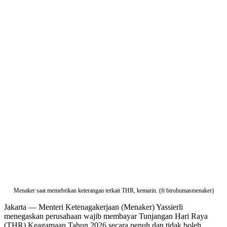
Menaker saat memebrikan keterangan terkait THR, kemarin. (ft birohumasmenaker)
Jakarta — Menteri Ketenagakerjaan (Menaker) Yassierli
menegaskan perusahaan wajib membayar Tunjangan Hari Raya
(THR) Keagamaan Tahun 2026 secara penuh dan tidak boleh