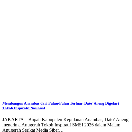
Membangun Anambas dari Pulau-Pulau Terluar, Dato’ Aneng Digelari
Tokoh Inspiratif Nasional
JAKARTA – Bupati Kabupaten Kepulauan Anambas, Dato’ Aneng,
menerima Anugerah Tokoh Inspiratif SMSI 2026 dalam Malam
Anugerah Serikat Media Siber…