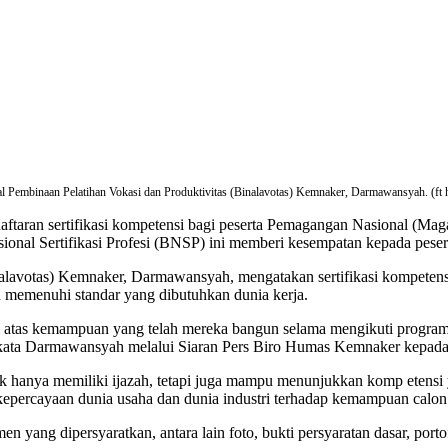
al Pembinaan Pelatihan Vokasi dan Produktivitas (Binalavotas) Kemnaker, Darmawansyah. (f
aran sertifikasi kompetensi bagi peserta Pemagangan Nasional (Maga
al Sertifikasi Profesi (BNSP) ini memberi kesempatan kepada peserta
inalavotas) Kemnaker, Darmawansyah, mengatakan sertifikasi kompete
ah memenuhi standar yang dibutuhkan dunia kerja.
smi atas kemampuan yang telah mereka bangun selama mengikuti progra
,” kata Darmawansyah melalui Siaran Pers Biro Humas Kemnaker kepad
k hanya memiliki ijazah, tetapi juga mampu menunjukkan komp etensi y
kepercayaan dunia usaha dan dunia industri terhadap kemampuan calon 
en yang dipersyaratkan, antara lain foto, bukti persyaratan dasar, por