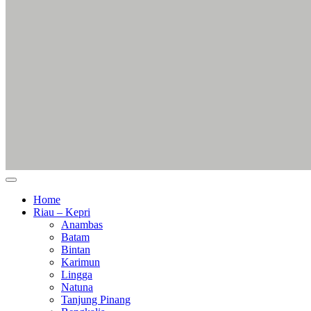
Home
Riau – Kepri
Anambas
Batam
Bintan
Karimun
Lingga
Natuna
Tanjung Pinang